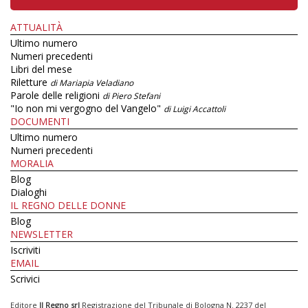
ATTUALITÀ
Ultimo numero
Numeri precedenti
Libri del mese
Riletture
di Mariapia Veladiano
Parole delle religioni
di Piero Stefani
"Io non mi vergogno del Vangelo"
di Luigi Accattoli
DOCUMENTI
Ultimo numero
Numeri precedenti
MORALIA
Blog
Dialoghi
IL REGNO DELLE DONNE
Blog
NEWSLETTER
Iscriviti
EMAIL
Scrivici
Editore
Il Regno srl
Registrazione del Tribunale di Bologna N. 2237 del