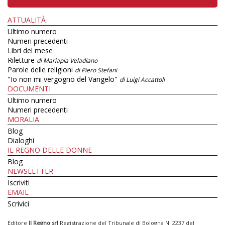
ATTUALITÀ
Ultimo numero
Numeri precedenti
Libri del mese
Riletture
di Mariapia Veladiano
Parole delle religioni
di Piero Stefani
"Io non mi vergogno del Vangelo"
di Luigi Accattoli
DOCUMENTI
Ultimo numero
Numeri precedenti
MORALIA
Blog
Dialoghi
IL REGNO DELLE DONNE
Blog
NEWSLETTER
Iscriviti
EMAIL
Scrivici
Editore
Il Regno srl
Registrazione del Tribunale di Bologna N. 2237 del