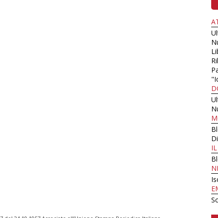
A
U
N
Li
Ri
Pa
"I
D
U
N
M
B
Di
I
B
N
Is
E
Sc