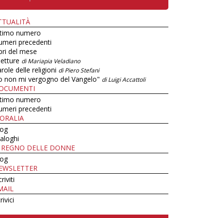
TTUALITÀ
ltimo numero
umeri precedenti
bri del mese
letture
di Mariapia Veladiano
role delle religioni
di Piero Stefani
o non mi vergogno del Vangelo"
di Luigi Accattoli
OCUMENTI
ltimo numero
umeri precedenti
ORALIA
log
aloghi
L REGNO DELLE DONNE
log
EWSLETTER
criviti
MAIL
rivici