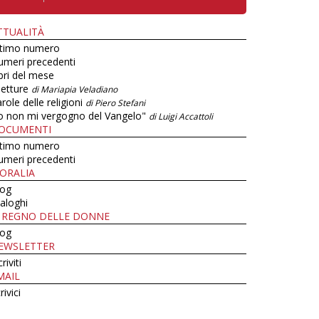
TTUALITÀ
ltimo numero
umeri precedenti
bri del mese
letture
di Mariapia Veladiano
role delle religioni
di Piero Stefani
o non mi vergogno del Vangelo"
di Luigi Accattoli
OCUMENTI
ltimo numero
umeri precedenti
ORALIA
log
aloghi
L REGNO DELLE DONNE
log
EWSLETTER
criviti
MAIL
rivici