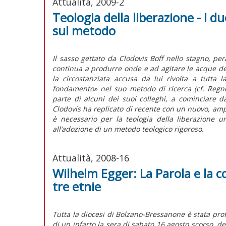
Attualità, 2009-2
Teologia della liberazione - I du
sul metodo
Il sasso gettato da Clodovis Boff nello stagno, per
continua a produrre onde e ad agitare le acque de
la circostanziata accusa da lui rivolta a tutta 
fondamento» nel suo metodo di ricerca (cf. Regno
parte di alcuni dei suoi colleghi, a cominciare d
Clodovis ha replicato di recente con un nuovo, amp
è necessario per la teologia della liberazione 
all’adozione di un metodo teologico rigoroso.
Attualità, 2008-16
Wilhelm Egger: La Parola e la 
tre etnie
Tutta la diocesi di Bolzano-Bressanone è stata pr
di un infarto la sera di sabato 16 agosto scorso, d