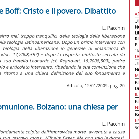
e Boff: Cristo e il povero. Dibattito
A
U
N
L. Pacchin
Li
altro mai troppo tranquillo, della teologia della liberazione
Ri
lla teologia latinoamericana. Dopo un primo intervento con
Pa
la teologia della liberazione in generale di «mancanza di
"I
doc. 17,2008,557) e dopo la risposta piuttosto seccata da
D
a suo fratello Leonardo (cf. Regno-att. 16,2008,509), padre
U
io e articolato intervento, ribadendo la sua convinzione che
N
un ritorno a una chiara definizione del suo fondamento e
M
B
Articolo, 15/01/2009, pag. 20
Di
I
B
comunione. Bolzano: una chiesa per
N
Is
E
L. Pacchin
Sc
ofondamente colpita dall’improvvisa morte, avvenuta a causa
el suo vescovo, mons. Wilhelm Egger. Ma non solo la diocesi.