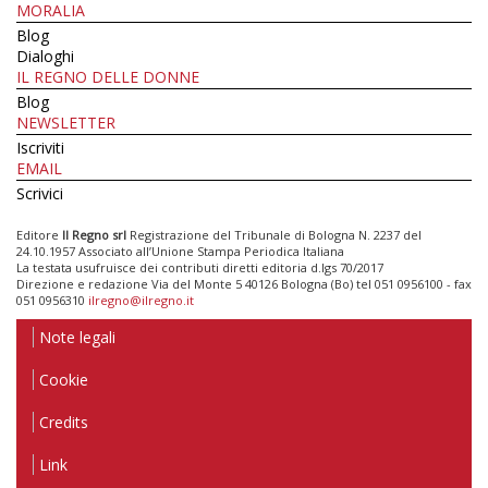
MORALIA
Blog
Dialoghi
IL REGNO DELLE DONNE
Blog
NEWSLETTER
Iscriviti
EMAIL
Scrivici
Editore
Il Regno srl
Registrazione del Tribunale di Bologna N. 2237 del
24.10.1957 Associato all’Unione Stampa Periodica Italiana
La testata usufruisce dei contributi diretti editoria d.lgs 70/2017
Direzione e redazione Via del Monte 5 40126 Bologna (Bo) tel 051 0956100 - fax
051 0956310
ilregno@ilregno.it
Note legali
Cookie
Credits
Link