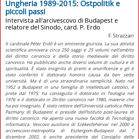
Ungheria 1989-2015: Ostpolitik e
piccoli passi
Intervista all'arcivescovo di Budapest e
relatore del Sinodo, card. P. Erdo
F. Strazzari
Il cardinale Péter Erdő è un eminente giurista. La sua attività
scientifica annovera circa 250 saggi e 25 volumi nell’ambito
del diritto canonico e della storia medievale del diritto
canonico. Ha pubblicato anche diversi volumi di cultura e di
spiritualità. È stato insignito di premi e onorificenze e gli è
stato conferito il dottorato honoris causa da ben sette
università. Ma è di una straordinaria semplicità. Nato nel
1952 a Budapest in una famiglia di intellettuali cattolici, è
prete dal 1975; ha conseguito il dottorato in Teologia nel
1976 e il dottorato in Diritto canonico nel 1980, materie che
ha poi insegnato. È stato rettore dell’Università cattolica Péter
Pazmany di Budapest e preside dell’Istituto post-laurea di
diritto canonico. Ha aperto una nuova facoltà di Tecnologia
informatica. Vescovo ausiliare di Székesfehérvar nel 2000 e
arcivescovo-metropolita di Esztergom-Budapest dal 7
dicembre 2002, è anche presidente del Consiglio delle