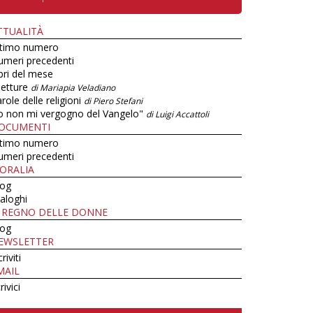
TTUALITÀ
ltimo numero
umeri precedenti
bri del mese
letture
di Mariapia Veladiano
role delle religioni
di Piero Stefani
o non mi vergogno del Vangelo"
di Luigi Accattoli
OCUMENTI
ltimo numero
umeri precedenti
ORALIA
log
aloghi
L REGNO DELLE DONNE
log
EWSLETTER
criviti
MAIL
rivici