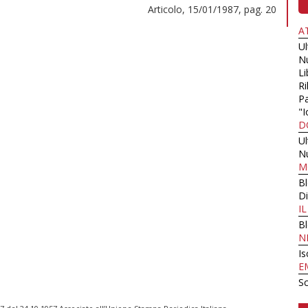
Articolo, 15/01/1987, pag. 20
A
U
N
Li
Ri
Pa
"I
D
U
N
M
B
Di
I
B
N
Is
E
Sc