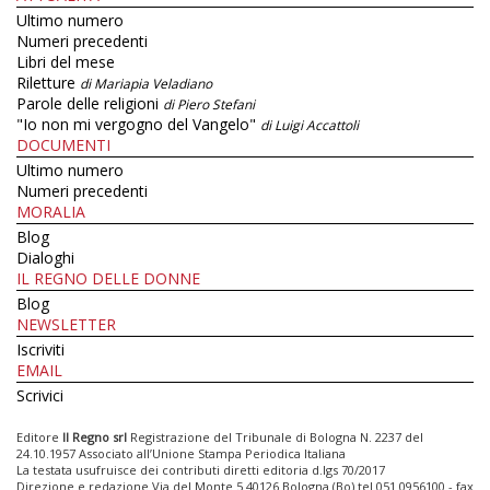
Ultimo numero
Numeri precedenti
Libri del mese
Riletture
di Mariapia Veladiano
Parole delle religioni
di Piero Stefani
"Io non mi vergogno del Vangelo"
di Luigi Accattoli
DOCUMENTI
Ultimo numero
Numeri precedenti
MORALIA
Blog
Dialoghi
IL REGNO DELLE DONNE
Blog
NEWSLETTER
Iscriviti
EMAIL
Scrivici
Editore
Il Regno srl
Registrazione del Tribunale di Bologna N. 2237 del
24.10.1957 Associato all’Unione Stampa Periodica Italiana
La testata usufruisce dei contributi diretti editoria d.lgs 70/2017
Direzione e redazione Via del Monte 5 40126 Bologna (Bo) tel 051 0956100 - fax