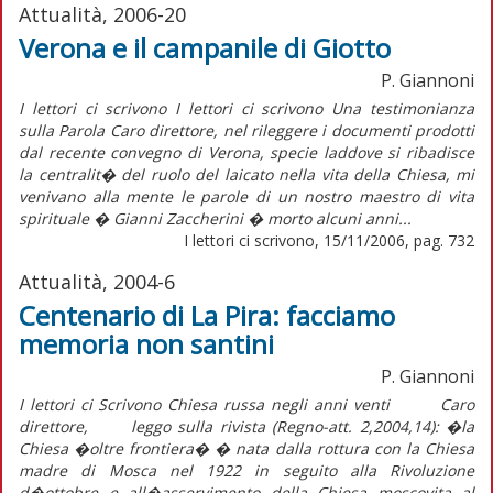
Attualità, 2006-20
Verona e il campanile di Giotto
P. Giannoni
I lettori ci scrivono I lettori ci scrivono Una testimonianza
sulla Parola Caro direttore, nel rileggere i documenti prodotti
dal recente convegno di Verona, specie laddove si ribadisce
la centralit� del ruolo del laicato nella vita della Chiesa, mi
venivano alla mente le parole di un nostro maestro di vita
spirituale � Gianni Zaccherini � morto alcuni anni...
I lettori ci scrivono, 15/11/2006, pag. 732
Attualità, 2004-6
Centenario di La Pira: facciamo
memoria non santini
P. Giannoni
I lettori ci Scrivono Chiesa russa negli anni venti Caro
direttore, leggo sulla rivista (Regno-att. 2,2004,14): �la
Chiesa �oltre frontiera� � nata dalla rottura con la Chiesa
madre di Mosca nel 1922 in seguito alla Rivoluzione
d�ottobre e all�asservimento della Chiesa moscovita al