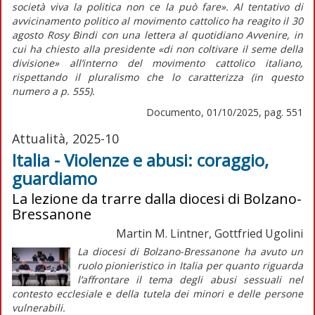
società viva la politica non ce la può fare».
Al tentativo di
avvicinamento politico al movimento cattolico ha reagito il 30
agosto Rosy Bindi con una lettera al quotidiano
Avvenire,
in
cui ha chiesto alla presidente
«di non coltivare il seme della
divisione»
all’interno del movimento cattolico italiano,
rispettando il pluralismo che lo caratterizza (in
questo
numero
a p. 555).
Documento, 01/10/2025, pag. 551
Attualità, 2025-10
Italia - Violenze e abusi: coraggio,
guardiamo
La lezione da trarre dalla diocesi di Bolzano-
Bressanone
Martin M. Lintner, Gottfried Ugolini
L
a diocesi di Bolzano-Bressanone ha avuto un
ruolo pionieristico in Italia per quanto riguarda
l’affrontare il tema degli abusi sessuali nel
contesto ecclesiale e della tutela dei minori e delle persone
vulnerabili.