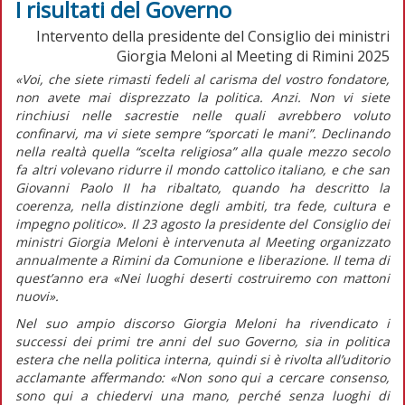
I risultati del Governo
Intervento della presidente del Consiglio dei ministri
Giorgia Meloni al Meeting di Rimini 2025
«Voi, che siete rimasti fedeli al carisma del vostro fondatore,
non avete mai disprezzato la politica. Anzi. Non vi siete
rinchiusi nelle sacrestie nelle quali avrebbero voluto
confinarvi, ma vi siete sempre “sporcati le mani”. Declinando
nella realtà quella “scelta religiosa” alla quale mezzo secolo
fa altri volevano ridurre il mondo cattolico italiano, e che san
Giovanni Paolo II ha ribaltato, quando ha descritto la
coerenza, nella distinzione degli ambiti, tra fede, cultura e
impegno politico».
Il 23 agosto la presidente del Consiglio dei
ministri Giorgia Meloni è intervenuta al Meeting organizzato
annualmente a Rimini da Comunione e liberazione. Il tema di
quest’anno era «Nei luoghi deserti costruiremo con mattoni
nuovi».
Nel suo ampio discorso Giorgia Meloni ha rivendicato i
successi dei primi tre anni del suo Governo, sia in politica
estera che nella politica interna, quindi si è rivolta all’uditorio
acclamante affermando:
«Non sono qui a cercare consenso,
sono qui a chiedervi una mano, perché senza luoghi di