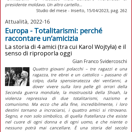
presidente moldavo. Un altro cartello...
Studio del mese - Inserto, 15/04/2023, pag. 262
Attualità, 2022-16
Europa - Totalitarismi: perché
raccontare un’amicizia
La storia di 4 amici (tra cui Karol Wojtyła) e il
senso di riproporla oggi
Gian Franco Svidercoschi
Quattro giovani polacchi – tre ragazzi e una
ragazza, tre ebrei e un cattolico – passano di
colpo, dalla spensieratezza dei vent’anni, a
dover vivere sulla loro pelle gli orrori della
Seconda guerra mondiale, la mostruosità della
Shoah
, la
violenza repressiva di due totalitarismi, nazismo e
comunismo. Ma ecco che alla fine, incredibilmente, i loro
destini tornano a incrociarsi, i quattro amici si ritrovano.
Segno, e non solo simbolico, di quella fratellanza che esiste
nel cuore di ogni donna e di ogni uomo, e che niente o
nessuno potrà mai cancellare. È una storia del secolo