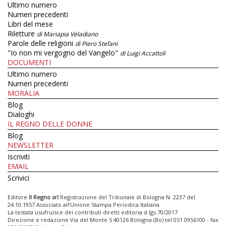
Ultimo numero
Numeri precedenti
Libri del mese
Riletture
di Mariapia Veladiano
Parole delle religioni
di Piero Stefani
"Io non mi vergogno del Vangelo"
di Luigi Accattoli
DOCUMENTI
Ultimo numero
Numeri precedenti
MORALIA
Blog
Dialoghi
IL REGNO DELLE DONNE
Blog
NEWSLETTER
Iscriviti
EMAIL
Scrivici
Editore
Il Regno srl
Registrazione del Tribunale di Bologna N. 2237 del
24.10.1957 Associato all’Unione Stampa Periodica Italiana
La testata usufruisce dei contributi diretti editoria d.lgs 70/2017
Direzione e redazione Via del Monte 5 40126 Bologna (Bo) tel 051 0956100 - fax