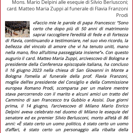
Mons. Mario Delpini alle esequie di Silvio Berlusconi;
card. Matteo Maria Zuppi al funerale di Flavia Franzoni
Prodi
«Faccio mie le parole di papa Francesco: “Sono
certo che dopo più di 50 anni di matrimonio
saprai raccogliere l’eredità di fede e di fortezza
di Flavia, continuando a testimoniare, nel suo vivo ricordo, la
bellezza del vincolo di amore che vi ha tenuto uniti, mano
nella mano, fino all’ultima passeggiata insieme”»
. Con questo
augurio il card. Matteo Maria Zuppi, arcivescovo di Bologna e
presidente della Conferenza episcopale italiana, ha concluso
il 16 giugno 2023 nella chiesa di San Giovanni in Monte a
Bologna l’omelia al funerale della prof. Flavia Franzoni,
moglie dell’ex presidente del Consiglio e della Commissione
europea Romano Prodi, scomparsa per un malore mentre
stava percorrendo con il marito e alcuni amici un tratto del
Cammino di san Francesco tra Gubbio e Assisi. Due giorni
prima, il 14 giugno, l’arcivescovo di Milano Mario Enrico
Delpini aveva celebrato nel duomo di Milano le esequie del
senatore ed ex
premier
Silvio Berlusconi, morto all’età di 86
anni:
«È stato certo un uomo politico, è stato certo un uomo
d’affari, è stato certo un personaggio alla ribalta della