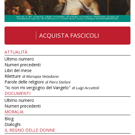
ACQUISTA FASCICOLI
ATTUALITÀ
Ultimo numero
Numeri precedenti
Libri del mese
Riletture
di Mariapia Veladiano
Parole delle religioni
di Piero Stefani
"Io non mi vergogno del Vangelo"
di Luigi Accattoli
DOCUMENTI
Ultimo numero
Numeri precedenti
MORALIA
Blog
Dialoghi
IL REGNO DELLE DONNE