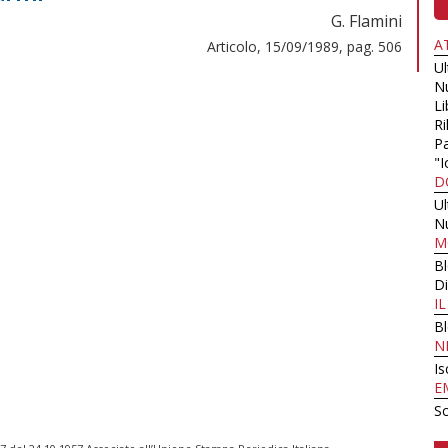
G. Flamini
A
Articolo, 15/09/1989, pag. 506
U
N
Li
Ri
Pa
"I
D
U
N
M
B
Di
I
B
N
Is
E
Sc