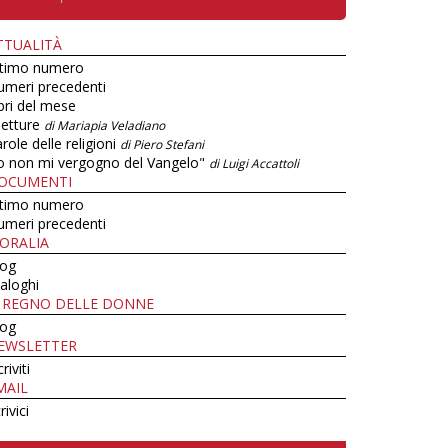
TTUALITÀ
ltimo numero
umeri precedenti
bri del mese
letture
di Mariapia Veladiano
role delle religioni
di Piero Stefani
o non mi vergogno del Vangelo"
di Luigi Accattoli
OCUMENTI
ltimo numero
umeri precedenti
ORALIA
log
aloghi
L REGNO DELLE DONNE
log
EWSLETTER
criviti
MAIL
rivici