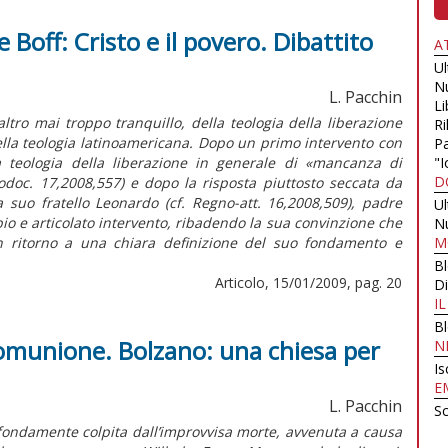
e Boff: Cristo e il povero. Dibattito
A
U
N
L. Pacchin
Li
altro mai troppo tranquillo, della teologia della liberazione
Ri
lla teologia latinoamericana. Dopo un primo intervento con
Pa
la teologia della liberazione in generale di «mancanza di
"I
D
doc. 17,2008,557) e dopo la risposta piuttosto seccata da
a suo fratello Leonardo (cf. Regno-att. 16,2008,509), padre
U
io e articolato intervento, ribadendo la sua convinzione che
N
un ritorno a una chiara definizione del suo fondamento e
M
B
Articolo, 15/01/2009, pag. 20
Di
I
B
comunione. Bolzano: una chiesa per
N
Is
E
L. Pacchin
Sc
ofondamente colpita dall’improvvisa morte, avvenuta a causa