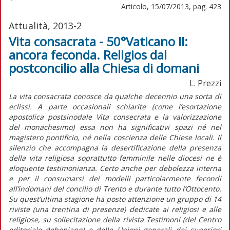
Articolo, 15/07/2013, pag. 423
Attualità, 2013-2
Vita consacrata - 50°Vaticano II:
ancora feconda. Religios dal
postconcilio alla Chiesa di domani
L. Prezzi
La vita consacrata conosce da qualche decennio una sorta di
eclissi. A parte occasionali schiarite (come l’esortazione
apostolica postsinodale Vita consecrata e la valorizzazione
del monachesimo) essa non ha significativi spazi né nel
magistero pontificio, né nella coscienza delle Chiese locali. Il
silenzio che accompagna la desertificazione della presenza
della vita religiosa soprattutto femminile nelle diocesi ne è
eloquente testimonianza. Certo anche per debolezza interna
e per il consumarsi dei modelli particolarmente fecondi
all’indomani del concilio di Trento e durante tutto l’Ottocento.
Su quest’ultima stagione ha posto attenzione un gruppo di 14
riviste (una trentina di presenze) dedicate ai religiosi e alle
religiose, su sollecitazione della rivista Testimoni (del Centro
editoriale dehoniano) e delle Unioni generali dei superiori