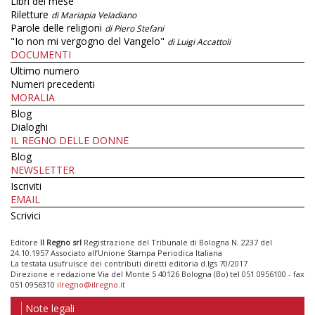
Libri del mese
Riletture
di Mariapia Veladiano
Parole delle religioni
di Piero Stefani
"Io non mi vergogno del Vangelo"
di Luigi Accattoli
DOCUMENTI
Ultimo numero
Numeri precedenti
MORALIA
Blog
Dialoghi
IL REGNO DELLE DONNE
Blog
NEWSLETTER
Iscriviti
EMAIL
Scrivici
Editore
Il Regno srl
Registrazione del Tribunale di Bologna N. 2237 del
24.10.1957 Associato all’Unione Stampa Periodica Italiana
La testata usufruisce dei contributi diretti editoria d.lgs 70/2017
Direzione e redazione Via del Monte 5 40126 Bologna (Bo) tel 051 0956100 - fax
051 0956310
ilregno@ilregno.it
Note legali