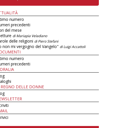
TTUALITÀ
ltimo numero
umeri precedenti
bri del mese
letture
di Mariapia Veladiano
role delle religioni
di Piero Stefani
o non mi vergogno del Vangelo"
di Luigi Accattoli
OCUMENTI
ltimo numero
umeri precedenti
ORALIA
log
aloghi
L REGNO DELLE DONNE
log
EWSLETTER
criviti
MAIL
rivici