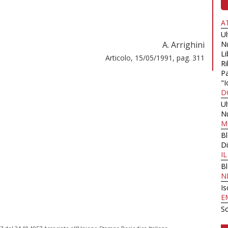
A
U
A. Arrighini
N
Li
Articolo, 15/05/1991, pag. 311
Ri
Pa
"I
D
U
N
M
B
Di
I
B
N
Is
E
Sc