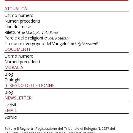
ATTUALITÀ
Ultimo numero
Numeri precedenti
Libri del mese
Riletture
di Mariapia Veladiano
Parole delle religioni
di Piero Stefani
"Io non mi vergogno del Vangelo"
di Luigi Accattoli
DOCUMENTI
Ultimo numero
Numeri precedenti
MORALIA
Blog
Dialoghi
IL REGNO DELLE DONNE
Blog
NEWSLETTER
Iscriviti
EMAIL
Scrivici
Editore
Il Regno srl
Registrazione del Tribunale di Bologna N. 2237 del
24.10.1957 Associato all’Unione Stampa Periodica Italiana