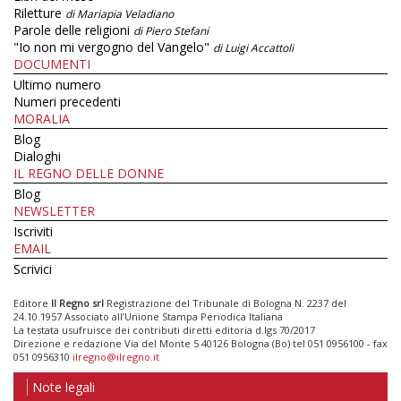
Riletture
di Mariapia Veladiano
Parole delle religioni
di Piero Stefani
"Io non mi vergogno del Vangelo"
di Luigi Accattoli
DOCUMENTI
Ultimo numero
Numeri precedenti
MORALIA
Blog
Dialoghi
IL REGNO DELLE DONNE
Blog
NEWSLETTER
Iscriviti
EMAIL
Scrivici
Editore
Il Regno srl
Registrazione del Tribunale di Bologna N. 2237 del
24.10.1957 Associato all’Unione Stampa Periodica Italiana
La testata usufruisce dei contributi diretti editoria d.lgs 70/2017
Direzione e redazione Via del Monte 5 40126 Bologna (Bo) tel 051 0956100 - fax
051 0956310
ilregno@ilregno.it
Note legali