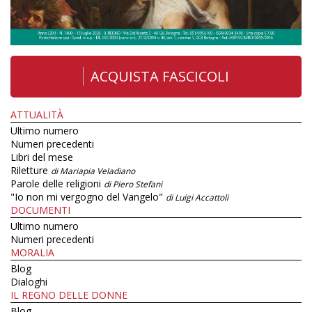
ACQUISTA FASCICOLI
ATTUALITÀ
Ultimo numero
Numeri precedenti
Libri del mese
Riletture
di Mariapia Veladiano
Parole delle religioni
di Piero Stefani
"Io non mi vergogno del Vangelo"
di Luigi Accattoli
DOCUMENTI
Ultimo numero
Numeri precedenti
MORALIA
Blog
Dialoghi
IL REGNO DELLE DONNE
Blog