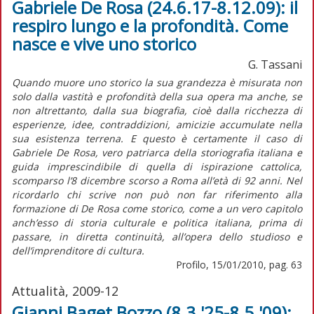
Gabriele De Rosa (24.6.17-8.12.09): il
respiro lungo e la profondità. Come
nasce e vive uno storico
G. Tassani
Quando muore uno storico la sua grandezza è misurata non
solo dalla vastità e profondità della sua opera ma anche, se
non altrettanto, dalla sua biografia, cioè dalla ricchezza di
esperienze, idee, contraddizioni, amicizie accumulate nella
sua esistenza terrena. E questo è certamente il caso di
Gabriele De Rosa, vero patriarca della storiografia italiana e
guida imprescindibile di quella di ispirazione cattolica,
scomparso l’8 dicembre scorso a Roma all’età di 92 anni. Nel
ricordarlo chi scrive non può non far riferimento alla
formazione di De Rosa come storico, come a un vero capitolo
anch’esso di storia culturale e politica italiana, prima di
passare, in diretta continuità, all’opera dello studioso e
dell’imprenditore di cultura.
Profilo, 15/01/2010, pag. 63
Attualità, 2009-12
Gianni Baget Bozzo (8.3.'25-8.5.'09):