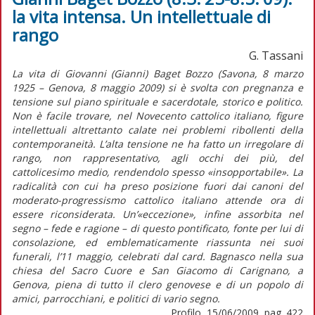
la vita intensa. Un intellettuale di
rango
G. Tassani
La vita di Giovanni (Gianni) Baget Bozzo (Savona, 8 marzo
1925 – Genova, 8 maggio 2009) si è svolta con pregnanza e
tensione sul piano spirituale e sacerdotale, storico e politico.
Non è facile trovare, nel Novecento cattolico italiano, figure
intellettuali altrettanto calate nei problemi ribollenti della
contemporaneità. L’alta tensione ne ha fatto un irregolare di
rango, non rappresentativo, agli occhi dei più, del
cattolicesimo medio, rendendolo spesso «insopportabile». La
radicalità con cui ha preso posizione fuori dai canoni del
moderato-progressismo cattolico italiano attende ora di
essere riconsiderata. Un’«eccezione», infine assorbita nel
segno – fede e ragione – di questo pontificato, fonte per lui di
consolazione, ed emblematicamente riassunta nei suoi
funerali, l’11 maggio, celebrati dal card. Bagnasco nella sua
chiesa del Sacro Cuore e San Giacomo di Carignano, a
Genova, piena di tutto il clero genovese e di un popolo di
amici, parrocchiani, e politici di vario segno.
Profilo, 15/06/2009, pag. 422