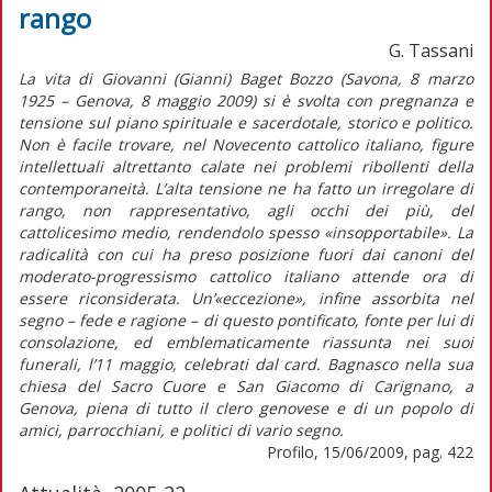
rango
G. Tassani
La vita di Giovanni (Gianni) Baget Bozzo (Savona, 8 marzo
1925 – Genova, 8 maggio 2009) si è svolta con pregnanza e
tensione sul piano spirituale e sacerdotale, storico e politico.
Non è facile trovare, nel Novecento cattolico italiano, figure
intellettuali altrettanto calate nei problemi ribollenti della
contemporaneità. L’alta tensione ne ha fatto un irregolare di
rango, non rappresentativo, agli occhi dei più, del
cattolicesimo medio, rendendolo spesso «insopportabile». La
radicalità con cui ha preso posizione fuori dai canoni del
moderato-progressismo cattolico italiano attende ora di
essere riconsiderata. Un’«eccezione», infine assorbita nel
segno – fede e ragione – di questo pontificato, fonte per lui di
consolazione, ed emblematicamente riassunta nei suoi
funerali, l’11 maggio, celebrati dal card. Bagnasco nella sua
chiesa del Sacro Cuore e San Giacomo di Carignano, a
Genova, piena di tutto il clero genovese e di un popolo di
amici, parrocchiani, e politici di vario segno.
Profilo, 15/06/2009, pag. 422