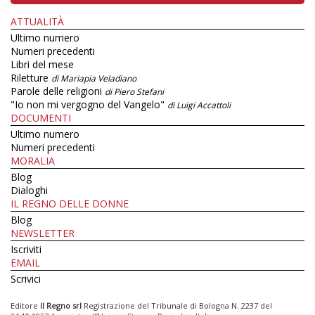
ATTUALITÀ
Ultimo numero
Numeri precedenti
Libri del mese
Riletture
di Mariapia Veladiano
Parole delle religioni
di Piero Stefani
"Io non mi vergogno del Vangelo"
di Luigi Accattoli
DOCUMENTI
Ultimo numero
Numeri precedenti
MORALIA
Blog
Dialoghi
IL REGNO DELLE DONNE
Blog
NEWSLETTER
Iscriviti
EMAIL
Scrivici
Editore
Il Regno srl
Registrazione del Tribunale di Bologna N. 2237 del