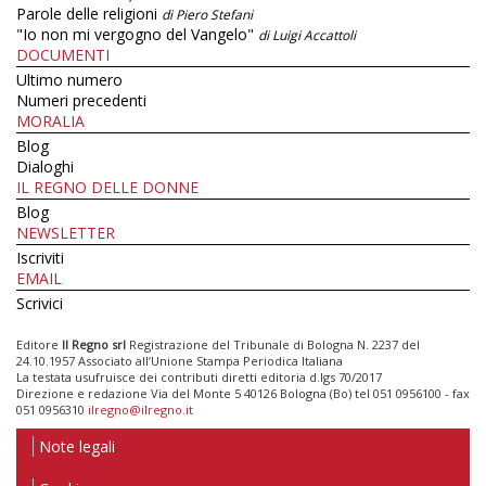
Parole delle religioni
di Piero Stefani
"Io non mi vergogno del Vangelo"
di Luigi Accattoli
DOCUMENTI
Ultimo numero
Numeri precedenti
MORALIA
Blog
Dialoghi
IL REGNO DELLE DONNE
Blog
NEWSLETTER
Iscriviti
EMAIL
Scrivici
Editore
Il Regno srl
Registrazione del Tribunale di Bologna N. 2237 del
24.10.1957 Associato all’Unione Stampa Periodica Italiana
La testata usufruisce dei contributi diretti editoria d.lgs 70/2017
Direzione e redazione Via del Monte 5 40126 Bologna (Bo) tel 051 0956100 - fax
051 0956310
ilregno@ilregno.it
Note legali