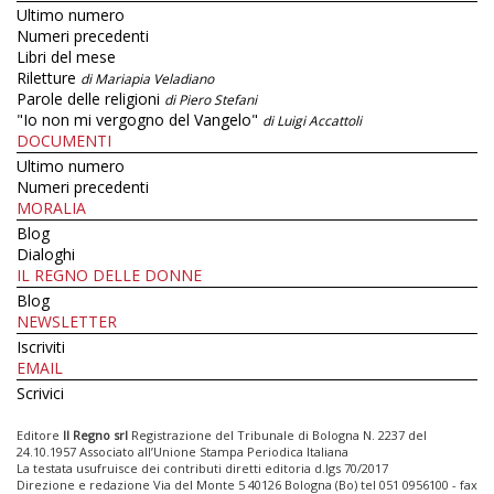
Ultimo numero
Numeri precedenti
Libri del mese
Riletture
di Mariapia Veladiano
Parole delle religioni
di Piero Stefani
"Io non mi vergogno del Vangelo"
di Luigi Accattoli
DOCUMENTI
Ultimo numero
Numeri precedenti
MORALIA
Blog
Dialoghi
IL REGNO DELLE DONNE
Blog
NEWSLETTER
Iscriviti
EMAIL
Scrivici
Editore
Il Regno srl
Registrazione del Tribunale di Bologna N. 2237 del
24.10.1957 Associato all’Unione Stampa Periodica Italiana
La testata usufruisce dei contributi diretti editoria d.lgs 70/2017
Direzione e redazione Via del Monte 5 40126 Bologna (Bo) tel 051 0956100 - fax