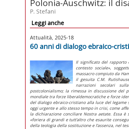
Polonia-Auschwitz: il di
P. Stefani
Leggi anche
Attualità, 2025-18
60 anni di dialogo ebraico-crist
Il significato del rapporto
contesto sociale», sogget
massacro compiuto da Hama
il gesuita C.M. Rutishau
narrazioni secolari su
postcolonialismo; la rimessa in discussione del p
mondiale tra forze liberaldemocratiche e forze identi
del dialogo ebraico-cristiano alla luce del legame 
oggi urgente e allo stesso tempo in crisi, come aff
la dichiarazione conciliare
Nostra aetate
. Essa è 
«foriera di grandi e tutt’altro che esaurite conseg
della teologia della sostituzione e l’assenza, nel te