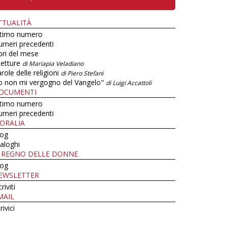
TTUALITÀ
ltimo numero
umeri precedenti
bri del mese
letture
di Mariapia Veladiano
role delle religioni
di Piero Stefani
o non mi vergogno del Vangelo"
di Luigi Accattoli
OCUMENTI
ltimo numero
umeri precedenti
ORALIA
log
aloghi
L REGNO DELLE DONNE
log
EWSLETTER
criviti
MAIL
rivici