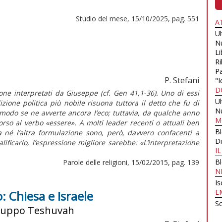
Studio del mese, 15/10/2025, pag. 551
A
U
N
Li
Ri
Pa
P. Stefani
"I
D
one interpretati da Giuseppe (cf. Gen 41,1-36). Uno di essi
U
izione politica più nobile risuona tuttora il detto che fu di
N
modo se ne avverte ancora l’eco; tuttavia, da qualche anno
M
orso al verbo «essere». A molti leader recenti o attuali ben
B
a né l’altra formulazione sono, però, davvero confacenti a
Di
ificarlo, l’espressione migliore sarebbe: «L’interpretazione
I
B
Parole delle religioni, 15/02/2015, pag. 139
N
Is
E
o: Chiesa e Israele
Sc
l gruppo Teshuvah