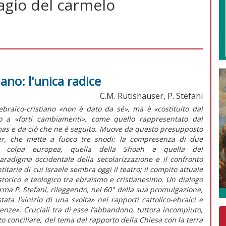
sagio del carmelo
iano: l'unica radice
C.M. Rutishauser, P. Stefani
 ebraico-cristiano «non è dato da sé», ma è «costituito dal
to a «forti cambiamenti», come quello rappresentato dal
s e da ciò che ne è seguito. Muove da questo presupposto
ser, che mette a fuoco tre snodi: la compresenza di due
lla colpa europea, quella della
Shoah
e quella del
aradigma occidentale della secolarizzazione e il confronto
tarie di cui Israele sembra oggi il teatro; il compito attuale
storico e teologico tra ebraismo e cristianesimo. Un dialogo
erma P. Stefani, rileggendo, nel 60° della sua promulgazione,
stata l’«inizio di una svolta» nei rapporti cattolico-ebraici e
uenze». Cruciali tra di esse l’abbandono, tuttora incompiuto,
sto conciliare, del tema del rapporto della Chiesa con la terra