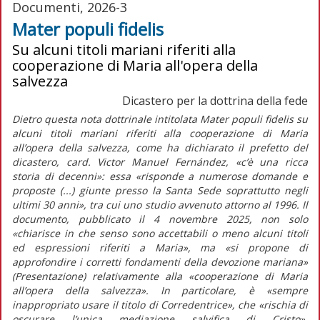
Documenti, 2026-3
Mater populi fidelis
Su alcuni titoli mariani riferiti alla
cooperazione di Maria all'opera della
salvezza
Dicastero per la dottrina della fede
Dietro questa
nota dottrinale
intitolata
Mater populi fidelis
su
alcuni titoli mariani riferiti alla cooperazione di Maria
all’opera della salvezza, come ha dichiarato il prefetto del
dicastero, card. Victor Manuel Fernández,
«c’è una ricca
storia di decenni»:
essa
«risponde a numerose domande e
proposte (...) giunte presso la Santa Sede soprattutto negli
ultimi 30 anni»
, tra cui uno studio avvenuto attorno al 1996. Il
documento, pubblicato il 4 novembre 2025, non solo
«chiarisce in che senso sono accettabili o meno alcuni titoli
ed espressioni riferiti a Maria»
, ma
«si propone di
approfondire i corretti fondamenti della devozione mariana»
(Presentazione)
relativamente alla
«cooperazione di Maria
all’opera della salvezza».
In particolare, è
«sempre
inappropriato usare il titolo di Corredentrice»,
che
«rischia di
oscurare l’unica mediazione salvifica di Cristo»
.