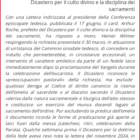
Dicastero per il culto divino e la disciplina dei
sacramenti
Con una
Lettera indirizzata al presidente della Conferenza
episcopale tedesca
, pubblicata il 17 giugno, il card. Arthur
Roche, prefetto del Dicastero per il culto divino e la disciplina
dei sacramenti, ha risposto a mons. Heiner Wilmer
respingendo la richiesta presentata il 30 marzo, in attuazione
di un’istanza del Cammino sinodale tedesco, di concedere un
indulto che permetterebbe, in circostanze eccezionali, un
intervento di carattere omiletico da parte di un fedele laico
immediatamente dopo la proclamazione del Vangelo durante
la celebrazione dell’eucaristia. Il Dicastero riconosce le
«preoccupazioni pastorali»
della richiesta, ma esclude
qualsiasi deroga al
Codice di diritto canonico
: la riserva
dell’omelia al sacerdote o al diacono secondo il Dicastero
«deriva dalla natura sacramentale e liturgica dell’atto stesso»
e costituisce un esercizio del
munus docendi
legato al
sacramento dell’ordine. Pur escludendo la predica dell’omelia
il documento ricorda le forme di predicazione già aperte ai
laici fuori dalla messa (catechesi, ritiri, celebrazioni della
Parola). Qualche settimana prima il Dicastero per la dottrina
della fede aveva reso nota la lettera del novembre 2024, in