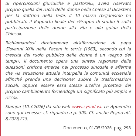
di ripercussioni giuridiche e pastorali»,
aveva riservato
proprio quella del ruolo delle donne nella Chiesa al Dicastero
per la dottrina della fede. Il 10 marzo l’organismo ha
pubblicato il
Rapporto finale
del «Gruppo di studio 5 sulla
partecipazione delle donne alla vita e alla guida della
Chiesa».
Richiamandosi direttamente all’affermazione di papa
Giovanni XXIII nella
Pacem in terris
(1963)
,
secondo cui la
crescita del ruolo pubblico delle donne è un «segno dei
tempi», il documento opera una sintesi ragionata delle
questioni critiche emerse nel processo sinodale e afferma
che
«la situazione attuale interpella la comunità ecclesiale
affinché prenda una decisione: subire le trasformazioni
sociali, oppure essere essa stessa artefice proattiva del
proprio cambiamento fornendogli un significato più ampio e
ricco».
Stampa (10.3.2026) da sito web
www.synod.va
. Le Appendici
sono qui omesse: cf. riquadro a p. 300. Cf. anche Regno-att.
8,2026,213.
Documento, 01/05/2026, pag. 298