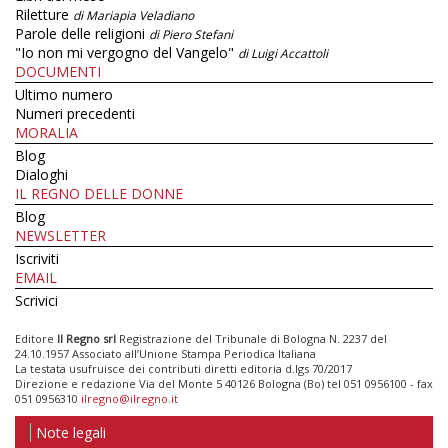
Riletture
di Mariapia Veladiano
Parole delle religioni
di Piero Stefani
"Io non mi vergogno del Vangelo"
di Luigi Accattoli
DOCUMENTI
Ultimo numero
Numeri precedenti
MORALIA
Blog
Dialoghi
IL REGNO DELLE DONNE
Blog
NEWSLETTER
Iscriviti
EMAIL
Scrivici
Editore
Il Regno srl
Registrazione del Tribunale di Bologna N. 2237 del
24.10.1957 Associato all’Unione Stampa Periodica Italiana
La testata usufruisce dei contributi diretti editoria d.lgs 70/2017
Direzione e redazione Via del Monte 5 40126 Bologna (Bo) tel 051 0956100 - fax
051 0956310
ilregno@ilregno.it
Note legali