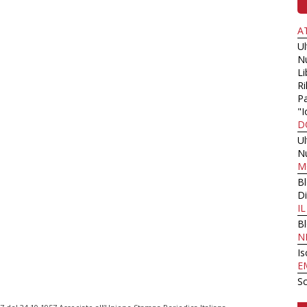
A
U
N
Li
Ri
Pa
"I
D
U
N
M
B
Di
I
B
N
Is
E
Sc