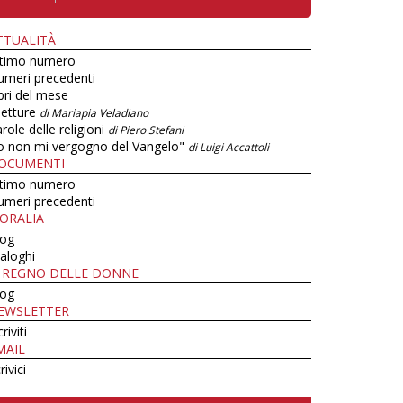
TTUALITÀ
ltimo numero
umeri precedenti
bri del mese
letture
di Mariapia Veladiano
role delle religioni
di Piero Stefani
o non mi vergogno del Vangelo"
di Luigi Accattoli
OCUMENTI
ltimo numero
umeri precedenti
ORALIA
log
aloghi
L REGNO DELLE DONNE
log
EWSLETTER
criviti
MAIL
rivici