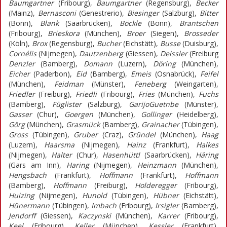
Baumgartner
(Fribourg),
Baumgartner
(Regensburg),
Becker
(Mainz),
Bernasconi
(Genestrerio),
Biesinger
(Salzburg),
Bitter
(Bonn),
Blank
(Saarbrücken),
Böckle
(Bonn),
Brantschen
(Fribourg),
Brieskora
(München),
Broer
(Siegen),
Brosseder
(Köln),
Brox
(Regensburg),
Bucher
(Eichstätt),
Busse
(Duisburg),
Cornélis
(Nijmegen),
Dautzenberg
(Giessen),
Deissler
(Freiburg
Denzler
(Bamberg),
Domann
(Luzern),
Döring
(München),
Eicher
(Paderbon),
Eid
(Bamberg),
Emeis
(Osnabrück),
Feifel
(München),
Feidman
(Münster),
Feneberg
(Weingarten),
Friedler
(Freiburg),
Friedli
(Fribourg),
Fries
(München),
Fuchs
(Bamberg),
Füglister
(Salzburg),
GarijoGuetnbe
(Münster),
Gasser
(Chur),
Goergen
(München),
Gollinger
(Heidelberg),
Görg
(München),
Grasmück
(Bamberg),
Grainacher
(Tübingen),
Gross
(Tübingen),
Gruber
(Craz),
Gründel
(München),
Haag
(Luzern),
Haarsma
(Nijmegen),
Hainz
(Frankfurt),
Halkes
(Nijmegen),
Halter
(Chur),
Hasenhüttl
(Saarbrücken),
Häring
(Gars am Inn),
Haring
(Nijmegen),
Heinzmann
(München),
Hengsbach
(Frankfurt),
Hoffmann
(Frankfurt),
Hoffmann
(Bamberg),
Hoffmann
(Freiburg),
Holderegger
(Fribourg),
Huizing
(Nijmegen),
Hunold
(Tübingen),
Hübner
(Eichstätt),
Hünermann
(Tübingen),
Imbach
(Fribourg),
Irsigler
(Bamberg),
Jendorff
(Giessen),
Kaczynski
(München),
Karrer
(Fribourg),
Keel
(Fribourg),
Keller
(München),
Kessler
(Frankfurt),