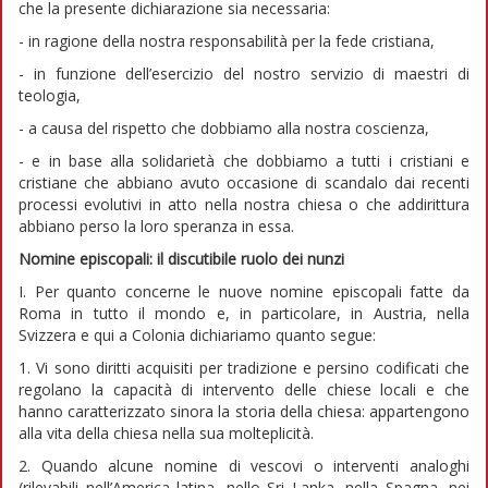
che la presente dichiarazione sia necessaria:
- in ragione della nostra responsabilità per la fede cristiana,
- in funzione dell’esercizio del nostro servizio di maestri di
teologia,
- a causa del rispetto che dobbiamo alla nostra coscienza,
- e in base alla solidarietà che dobbiamo a tutti i cristiani e
cristiane che abbiano avuto occasione di scandalo dai recenti
processi evolutivi in atto nella nostra chiesa o che addirittura
abbiano perso la loro speranza in essa.
Nomine episcopali: il
discutibile ruolo dei nunzi
I. Per quanto concerne le nuove nomine episcopali fatte da
Roma in tutto il mondo e, in particolare, in Austria, nella
Svizzera e qui a Colonia dichiariamo quanto segue:
1. Vi sono diritti acquisiti per tradizione e persino codificati che
regolano la capacità di intervento delle chiese locali e che
hanno caratterizzato sinora la storia della chiesa: appartengono
alla vita della chiesa nella sua molteplicità.
2. Quando alcune nomine di vescovi o interventi analoghi
(rilevabili nell’America latina, nello Sri Lanka, nella Spagna, nei