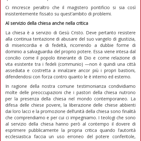
Ci rincresce peraltro che il magistero pontificio si sia così
insistentemente fissato su quest’ambito di problemi.
Al servizio della chiesa
anche nella critica
La chiesa è a servizio di Gesù Cristo. Deve pertanto resistere
alla continua tentazione di abusare del suo vangelo di giustizia,
di misericordia e di fedeltà, ricorrendo a dubbie forme di
dominio a salvaguardia del proprio potere. Essa viene intesa dal
concilio come il popolo itinerante di Dio e come relazione di
vita esistente tra i fedeli (communio) —non è quindi una città
assediata e costretta a innalzare ancor più i propri bastioni,
difendendosi con forza contro quanto le è interno ed esterno.
In ragione della nostra comune testimonianza condividiamo
molte delle preoccupazioni che i pastori della chiesa nutrono
per la presenza della chiesa nel mondo contemporaneo. La
difesa delle chiese povere, la liberazione delle chiese abbienti
dai loro lacci e la promozione dell’unità della chiesa sono finalità
che comprendiamo e per cui ci impegniamo. I teologi che sono
al servizio della chiesa hanno però al contempo il dovere di
esprimere pubblicamente la propria critica quando l’autorità
ecclesiastica faccia un uso erroneo del potere conferitole,