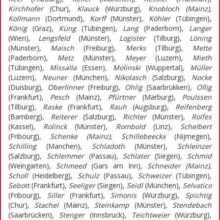
Kirchhofer
(Chur),
Klauck
(Würzburg),
Knobloch (Mainz),
Kollmann
(Dortmund),
Korff
(Münster),
Köhler
(Tübingen),
König
(Graz),
Küng
(Tübingen),
Lang
(Paderborn),
Langer
(Wien),
Lengsfeld
(Münster),
Logister
(Tilburg),
Löning
(Münster),
Maisch
(Freiburg),
Merks
(Tilburg),
Mette
(Paderborn),
Metz
(Münster),
Meyer
(Luzern),
Mieth
(Tübingen),
Missalla
(Essen),
Molinski
(Wuppertal),
Müller
(Luzern),
Neuner
(München),
Nikolasch
(Salzburg),
Nocke
(Duisburg),
Oberlinner
(Freiburg),
Ohlig
(Saarbrükken),
Ollig
(Frankfurt),
Pesch
(Mainz),
Pfürtner
(Marburg),
Poulssen
(Tilburg),
Raske
(Frankfurt),
Rauh
(Augsburg),
Reifenberg
(Bamberg),
Reiterer
(Salzburg),
Richter
(Münster),
Rolfes
(Kassel),
Rolinck
(Münster),
Rombold
(Linz),
Schelbert
(Fribourg),
Schenke (Mainz), Schillebeeckx
(Nijmegen),
Schilling
(Manchen),
Schladoth
(Münster),
Schleinzer
(Salzburg),
Schlemmer
(Passau),
Schlater
(Siegen),
Schmid
(Weingarten),
Schmeed
(Gars am Inn),
Schneider (Mainz),
Scholl
(Heidelberg),
Schulz
(Passau),
Schweizer
(Tübingen),
Sebott
(Frankfurt),
Seeliger
(Siegen),
Seidl
(München),
Selvatico
(Fribourg),
Siller
(Frankfurt),
Simonis
(Würzburg),
Spichtig
(Chur),
Stachel
(Mainz),
Steinkamp
(Münster),
Stendebach
(Saarbrücken),
Stenger
(Innsbruck),
Teichtweier
(Würzburg),