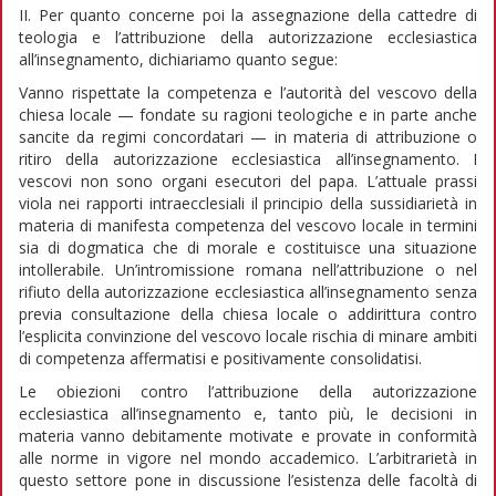
II. Per quanto concerne poi la assegnazione della cattedre di
teologia e l’attribuzione della autorizzazione ecclesiastica
all’insegnamento, dichiariamo quanto segue:
Vanno rispettate la competenza e l’autorità del vescovo della
chiesa locale — fondate su ragioni teologiche e in parte anche
sancite da regimi concordatari — in materia di attribuzione o
ritiro della autorizzazione ecclesiastica all’insegnamento. I
vescovi non sono organi esecutori del papa. L’attuale prassi
viola nei rapporti intraecclesiali il principio della sussidiarietà in
materia di manifesta competenza del vescovo locale in termini
sia di dogmatica che di morale e costituisce una situazione
intollerabile. Un’intromissione romana nell’attribuzione o nel
rifiuto della autorizzazione ecclesiastica all’insegnamento senza
previa consultazione della chiesa locale o addirittura contro
l’esplicita convinzione del vescovo locale rischia di minare ambiti
di competenza affermatisi e positivamente consolidatisi.
Le obiezioni contro l’attribuzione della autorizzazione
ecclesiastica all’insegnamento e, tanto più, le decisioni in
materia vanno debitamente motivate e provate in conformità
alle norme in vigore nel mondo accademico. L’arbitrarietà in
questo settore pone in discussione l’esistenza delle facoltà di