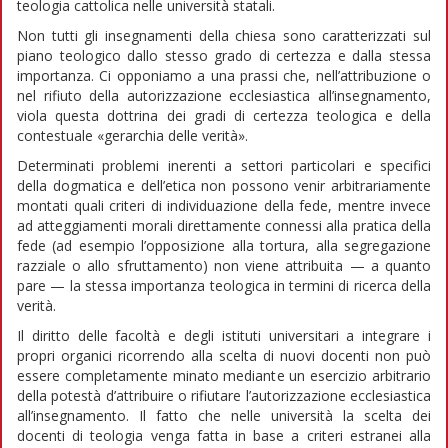
teologia cattolica nelle università statali.
Non tutti gli insegnamenti della chiesa sono caratterizzati sul
piano teologico dallo stesso grado di certezza e dalla stessa
importanza. Ci opponiamo a una prassi che, nell’attribuzione o
nel rifiuto della autorizzazione ecclesiastica all’insegnamento,
viola questa dottrina dei gradi di certezza teologica e della
contestuale «gerarchia delle verità».
Determinati problemi inerenti a settori particolari e specifici
della dogmatica e dell’etica non possono venir arbitrariamente
montati quali criteri di individuazione della fede, mentre invece
ad atteggiamenti morali direttamente connessi alla pratica della
fede (ad esempio l’opposizione alla tortura, alla segregazione
razziale o allo sfruttamento) non viene attribuita — a quanto
pare — la stessa importanza teologica in termini di ricerca della
verità.
Il diritto delle facoltà e degli istituti universitari a integrare i
propri organici ricorrendo alla scelta di nuovi docenti non può
essere completamente minato mediante un esercizio arbitrario
della potestà d’attribuire o rifiutare l’autorizzazione ecclesiastica
all’insegnamento. Il fatto che nelle università la scelta dei
docenti di teologia venga fatta in base a criteri estranei alla