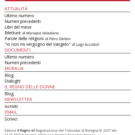
ATTUALITÀ
Ultimo numero
Numeri precedenti
Libri del mese
Riletture
di Mariapia Veladiano
Parole delle religioni
di Piero Stefani
"Io non mi vergogno del Vangelo"
di Luigi Accattoli
DOCUMENTI
Ultimo numero
Numeri precedenti
MORALIA
Blog
Dialoghi
IL REGNO DELLE DONNE
Blog
NEWSLETTER
Iscriviti
EMAIL
Scrivici
Editore
Il Regno srl
Registrazione del Tribunale di Bologna N. 2237 del
24.10.1957 Associato all’Unione Stampa Periodica Italiana