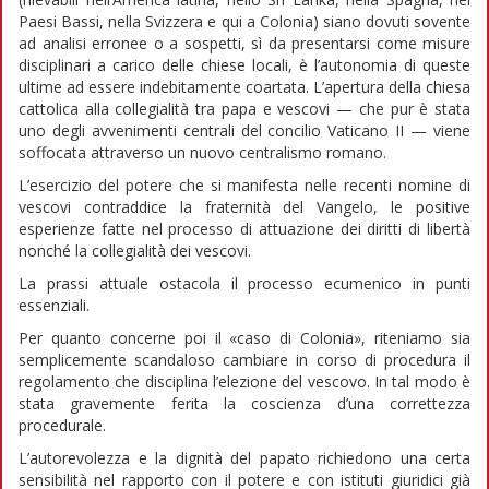
Paesi Bassi, nella Svizzera e qui a Colonia) siano dovuti sovente
ad analisi erronee o a sospetti, sì da presentarsi come misure
disciplinari a carico delle chiese locali, è l’autonomia di queste
ultime ad essere indebitamente coartata. L’apertura della chiesa
cattolica alla collegialità tra papa e vescovi — che pur è stata
uno degli avvenimenti centrali del concilio Vaticano II — viene
soffocata attraverso un nuovo centralismo romano.
L’esercizio del potere che si manifesta nelle recenti nomine di
vescovi contraddice la fraternità del Vangelo, le positive
esperienze fatte nel processo di attuazione dei diritti di libertà
nonché la collegialità dei vescovi.
La prassi attuale ostacola il processo ecumenico in punti
essenziali.
Per quanto concerne poi il «caso di Colonia», riteniamo sia
semplicemente scandaloso cambiare in corso di procedura il
regolamento che disciplina l’elezione del vescovo. In tal modo è
stata gravemente ferita la coscienza d’una correttezza
procedurale.
L’autorevolezza e la dignità del papato richiedono una certa
sensibilità nel rapporto con il potere e con istituti giuridici già