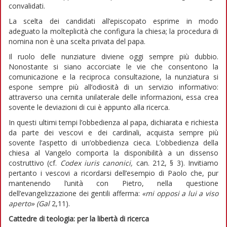
convalidati.
La scelta dei candidati all’episcopato esprime in modo
adeguato la molteplicità che configura la chiesa; la procedura di
nomina non è una scelta privata del papa.
Il ruolo delle nunziature diviene oggi sempre più dubbio.
Nonostante si siano accorciate le vie che consentono la
comunicazione e la reciproca consultazione, la nunziatura si
espone sempre più all’odiosità di un servizio informativo:
attraverso una cernita unilaterale delle informazioni, essa crea
sovente le deviazioni di cui è appunto alla ricerca.
In questi ultimi tempi l’obbedienza al papa, dichiarata e richiesta
da parte dei vescovi e dei cardinali, acquista sempre più
sovente l’aspetto di un’obbedienza cieca. L’obbedienza della
chiesa al Vangelo comporta la disponibilità a un dissenso
costruttivo (cf.
Codex iuris canonici,
can. 212, § 3). Invitiamo
pertanto i vescovi a ricordarsi dell’esempio di Paolo che, pur
mantenendo l’unità con Pietro, nella questione
dell’evangelizzazione dei gentili afferma:
«mi opposi a lui a viso
aperto» (Gal
2,11).
Cattedre di teologia: per la libertà di ricerca