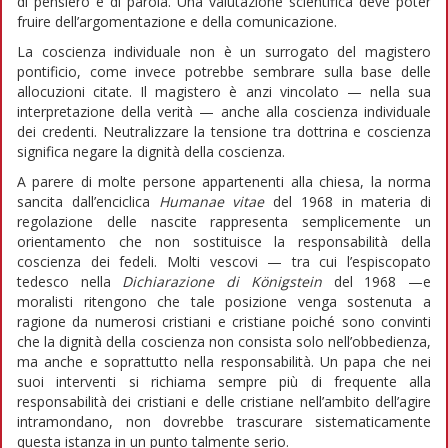
di pensiero e di parola. Una valutazione scientifica deve poter
fruire dell’argomentazione e della comunicazione.
La coscienza individuale non è un surrogato del magistero
pontificio, come invece potrebbe sembrare sulla base delle
allocuzioni citate. Il magistero è anzi vincolato — nella sua
interpretazione della verità — anche alla coscienza individuale
dei credenti. Neutralizzare la tensione tra dottrina e coscienza
significa negare la dignità della coscienza.
A parere di molte persone appartenenti alla chiesa, la norma
sancita dall’enciclica
Humanae vitae
del 1968 in materia di
regolazione delle nascite rappresenta semplicemente un
orientamento che non sostituisce la responsabilità della
coscienza dei fedeli. Molti vescovi — tra cui l’espiscopato
tedesco nella
Dichiarazione di Königstein
del 1968 —e
moralisti ritengono che tale posizione venga sostenuta a
ragione da numerosi cristiani e cristiane poiché sono convinti
che la dignità della coscienza non consista solo nell’obbedienza,
ma anche e soprattutto nella responsabilità. Un papa che nei
suoi interventi si richiama sempre più di frequente alla
responsabilità dei cristiani e delle cristiane nell’ambito dell’agire
intramondano, non dovrebbe trascurare sistematicamente
questa istanza in un punto talmente serio.