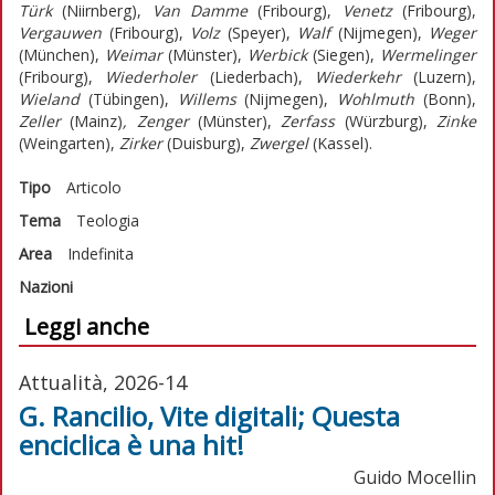
Türk
(Niirnberg),
Van Damme
(Fribourg),
Venetz
(Fribourg),
Vergauwen
(Fribourg),
Volz
(Speyer),
Walf
(Nijmegen),
Weger
(München),
Weimar
(Münster),
Werbick
(Siegen),
Wermelinger
(Fribourg),
Wiederholer
(Liederbach),
Wiederkehr
(Luzern),
Wieland
(Tübingen),
Willems
(Nijmegen),
Wohlmuth
(Bonn),
Zeller
(Mainz)
, Zenger
(Münster),
Zerfass
(Würzburg),
Zinke
(Weingarten),
Zirker
(Duisburg),
Zwergel
(Kassel).
Tipo
Articolo
Tema
Teologia
Area
Indefinita
Nazioni
Leggi anche
Attualità, 2026-14
G. Rancilio, Vite digitali; Questa
enciclica è una hit!
Guido Mocellin