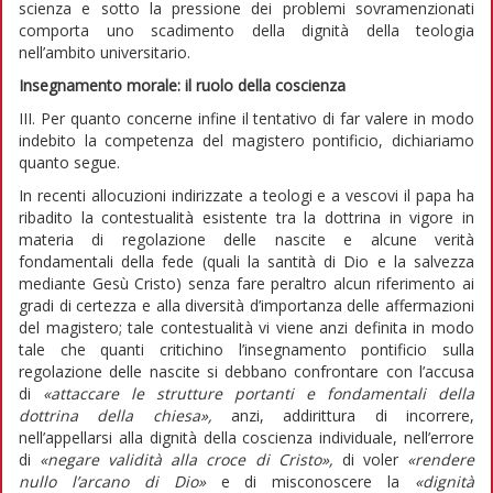
scienza e sotto la pressione dei problemi sovramenzionati
comporta uno scadimento della dignità della teologia
nell’ambito universitario.
Insegnamento morale: il ruolo della coscienza
III. Per quanto concerne infine il tentativo di far valere in modo
indebito la competenza del magistero pontificio, dichiariamo
quanto segue.
In recenti allocuzioni indirizzate a teologi e a vescovi il papa ha
ribadito la contestualità esistente tra la dottrina in vigore in
materia di regolazione delle nascite e alcune verità
fondamentali della fede (quali la santità di Dio e la salvezza
mediante Gesù Cristo) senza fare peraltro alcun riferimento ai
gradi di certezza e alla diversità d’importanza delle affermazioni
del magistero; tale contestualità vi viene anzi definita in modo
tale che quanti critichino l’insegnamento pontificio sulla
regolazione delle nascite si debbano confrontare con l’accusa
di
«attaccare le strutture portanti e
fondamentali della
dottrina della chiesa»,
anzi, addirittura di incorrere,
nell’appellarsi alla dignità della coscienza individuale, nell’errore
di
«negare validità alla croce di Cristo»,
di voler
«rendere
nullo l’arcano di Dio»
e di misconoscere la
«dignità