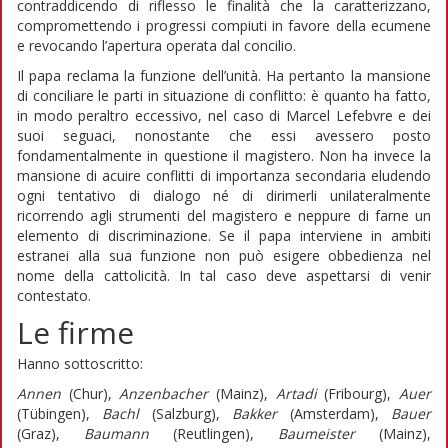
contraddicendo di riflesso le finalità che la caratterizzano,
compromettendo i progressi compiuti in favore della ecumene
e revocando l’apertura operata dal concilio.
Il papa reclama la funzione dell’unità. Ha pertanto la mansione
di conciliare le parti in situazione di conflitto: è quanto ha fatto,
in modo peraltro eccessivo, nel caso di Marcel Lefebvre e dei
suoi seguaci, nonostante che essi avessero posto
fondamentalmente in questione il magistero. Non ha invece la
mansione di acuire conflitti di importanza secondaria eludendo
ogni tentativo di dialogo né di dirimerli unilateralmente
ricorrendo agli strumenti del magistero e neppure di farne un
elemento di discriminazione. Se il papa interviene in ambiti
estranei alla sua funzione non può esigere obbedienza nel
nome della cattolicità. In tal caso deve aspettarsi di venir
contestato.
Le firme
Hanno sottoscritto:
Annen
(Chur),
Anzenbacher
(Mainz),
Artadi
(Fribourg),
Auer
(Tübingen),
Bachl
(Salzburg),
Bakker
(Amsterdam),
Bauer
(Graz),
Baumann
(Reutlingen),
Baumeister
(Mainz),