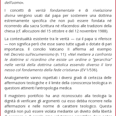
dell’uomo».
I concetti di
verità fondamentale
e di
rivelazione
divina
vengono usati dal papa per sostenere una dottrina
estremamente specifica che non può essere fondata né
ricorrendo alla sacra Scrittura né rifacendosi alle tradizioni della
chiesa (cf. allocuzioni del 15 ottobre e del 12 novembre 1988).
La contestualità esistente tra le verità — cui il papa si riferisce
— non significa però che esse siano tutte uguali o dotate di pari
importanza. Il concilio Vaticano II afferma ad esempio
nel
Decreto sull’ecumenismo
(n. 11):
«Nel mettere a confronto
le dottrine si ricordino che esiste un ordine o “gerarchia”
nelle verità della dottrina cattolica essendo diverso il loro
nesso col fondamento della fede cristiana» (EV
1/536).
Analogamente vanno rispettati i diversi gradi di certezza delle
affermazioni teologiche e il limite della conoscenza teologica in
questioni attinenti l’antropologia medica.
Il magistero pontificio ha anzi riconosciuto alla teologia la
dignità di verificare gli argomenti cui esso debba ricorrere nella
affermazioni e nelle norme di carattere teologico. Questa
dignità non può essere violata mediante un divieto della libertà