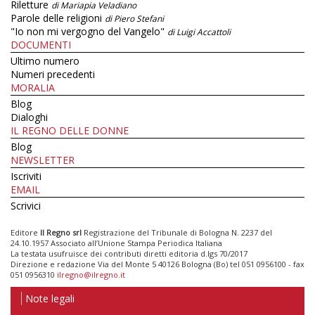
Riletture
di Mariapia Veladiano
Parole delle religioni
di Piero Stefani
"Io non mi vergogno del Vangelo"
di Luigi Accattoli
DOCUMENTI
Ultimo numero
Numeri precedenti
MORALIA
Blog
Dialoghi
IL REGNO DELLE DONNE
Blog
NEWSLETTER
Iscriviti
EMAIL
Scrivici
Editore
Il Regno srl
Registrazione del Tribunale di Bologna N. 2237 del
24.10.1957 Associato all’Unione Stampa Periodica Italiana
La testata usufruisce dei contributi diretti editoria d.lgs 70/2017
Direzione e redazione Via del Monte 5 40126 Bologna (Bo) tel 051 0956100 - fax
051 0956310
ilregno@ilregno.it
Note legali