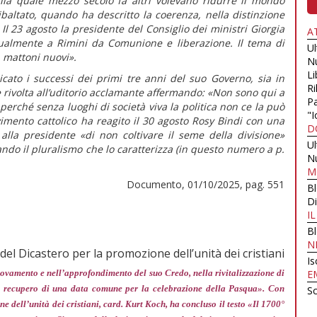
 alla quale mezzo secolo fa altri volevano ridurre il mondo
ribaltato, quando ha descritto la coerenza, nella distinzione
Il 23 agosto la presidente del Consiglio dei ministri Giorgia
A
ualmente a Rimini da Comunione e liberazione. Il tema di
U
 mattoni nuovi».
N
Li
cato i successi dei primi tre anni del suo Governo, sia in
Ri
 è rivolta all’uditorio acclamante affermando:
«Non sono qui a
Pa
erché senza luoghi di società viva la politica non ce la può
"I
vimento cattolico ha reagito il 30 agosto Rosy Bindi con una
D
 alla presidente
«di non coltivare il seme della divisione»
U
ando il pluralismo che lo caratterizza (in
questo numero
a p.
N
M
Documento, 01/10/2025, pag. 551
B
Di
I
B
N
del Dicastero per la promozione dell’unità dei cristiani
Is
nnovamento e nell’approfondimento del suo Credo, nella rivitalizzazione di
E
nel recupero di una data comune per la celebrazione della Pasqua»
. Con
Sc
ne dell’unità dei cristiani, card. Kurt Koch, ha concluso il testo «Il 1700°