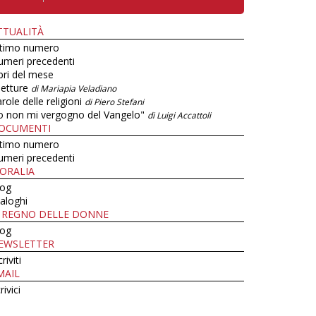
TTUALITÀ
ltimo numero
umeri precedenti
bri del mese
letture
di Mariapia Veladiano
role delle religioni
di Piero Stefani
o non mi vergogno del Vangelo"
di Luigi Accattoli
OCUMENTI
ltimo numero
umeri precedenti
ORALIA
log
aloghi
L REGNO DELLE DONNE
log
EWSLETTER
criviti
MAIL
rivici