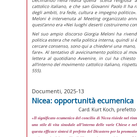
Declinando nella realtà quella “scelta religiosa”
cattolico italiano, e che san Giovanni Paolo II ha 
degli ambiti, tra fede, cultura e impegno politico».
Meloni è intervenuta al Meeting organizzato ann
quest’anno era «Nei luoghi deserti costruiremo con
Nel suo ampio discorso Giorgia Meloni ha rivendi
politica estera che nella politica interna, quindi si
cercare consenso, sono qui a chiedervi una mano, p
fare».
Al tentativo di avvicinamento politico al mo
lettera al quotidiano
Avvenire,
in cui ha chiesto
all’interno del movimento cattolico italiano, rispett
555).
Documenti, 2025-13
Nicea: opportunità ecumenica
Card. Kurt Koch, prefetto 
«Il significato ecumenico del concilio di Nicea risiede nel ri
uno stile di vita sinodale all’interno delle varie Chiese e 
questa efficace sintesi il prefetto del Dicastero per la promozio