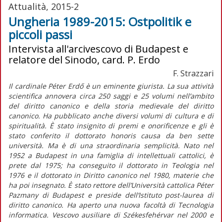
Attualità, 2015-2
Ungheria 1989-2015: Ostpolitik e
piccoli passi
Intervista all'arcivescovo di Budapest e
relatore del Sinodo, card. P. Erdo
F. Strazzari
Il cardinale Péter Erdő è un eminente giurista. La sua attività
scientifica annovera circa 250 saggi e 25 volumi nell’ambito
del diritto canonico e della storia medievale del diritto
canonico. Ha pubblicato anche diversi volumi di cultura e di
spiritualità. È stato insignito di premi e onorificenze e gli è
stato conferito il dottorato honoris causa da ben sette
università. Ma è di una straordinaria semplicità. Nato nel
1952 a Budapest in una famiglia di intellettuali cattolici, è
prete dal 1975; ha conseguito il dottorato in Teologia nel
1976 e il dottorato in Diritto canonico nel 1980, materie che
ha poi insegnato. È stato rettore dell’Università cattolica Péter
Pazmany di Budapest e preside dell’Istituto post-laurea di
diritto canonico. Ha aperto una nuova facoltà di Tecnologia
informatica. Vescovo ausiliare di Székesfehérvar nel 2000 e