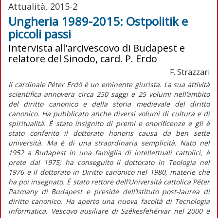
Attualità, 2015-2
Ungheria 1989-2015: Ostpolitik e
piccoli passi
Intervista all'arcivescovo di Budapest e
relatore del Sinodo, card. P. Erdo
F. Strazzari
Il cardinale Péter Erdő è un eminente giurista. La sua attività
scientifica annovera circa 250 saggi e 25 volumi nell’ambito
del diritto canonico e della storia medievale del diritto
canonico. Ha pubblicato anche diversi volumi di cultura e di
spiritualità. È stato insignito di premi e onorificenze e gli è
stato conferito il dottorato honoris causa da ben sette
università. Ma è di una straordinaria semplicità. Nato nel
1952 a Budapest in una famiglia di intellettuali cattolici, è
prete dal 1975; ha conseguito il dottorato in Teologia nel
1976 e il dottorato in Diritto canonico nel 1980, materie che
ha poi insegnato. È stato rettore dell’Università cattolica Péter
Pazmany di Budapest e preside dell’Istituto post-laurea di
diritto canonico. Ha aperto una nuova facoltà di Tecnologia
informatica. Vescovo ausiliare di Székesfehérvar nel 2000 e