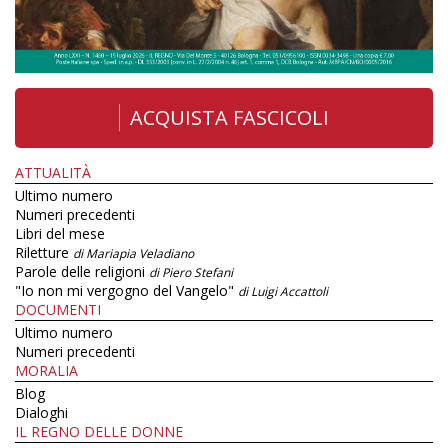
ACQUISTA FASCICOLI
ATTUALITÀ
Ultimo numero
Numeri precedenti
Libri del mese
Riletture
di Mariapia Veladiano
Parole delle religioni
di Piero Stefani
"Io non mi vergogno del Vangelo"
di Luigi Accattoli
DOCUMENTI
Ultimo numero
Numeri precedenti
MORALIA
Blog
Dialoghi
IL REGNO DELLE DONNE