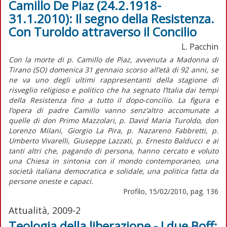
Camillo De Piaz (24.2.1918-
31.1.2010): Il segno della Resistenza.
Con Turoldo attraverso il Concilio
L. Pacchin
Con la morte di p. Camillo de Piaz, avvenuta a Madonna di
Tirano (SO) domenica 31 gennaio scorso all’età di 92 anni, se
ne va uno degli ultimi rappresentanti della stagione di
risveglio religioso e politico che ha segnato l’Italia dai tempi
della Resistenza fino a tutto il dopo-concilio. La figura e
l’opera di padre Camillo vanno senz’altro accomunate a
quelle di don Primo Mazzolari, p. David Maria Turoldo, don
Lorenzo Milani, Giorgio La Pira, p. Nazareno Fabbretti, p.
Umberto Vivarelli, Giuseppe Lazzati, p. Ernesto Balducci e ai
tanti altri che, pagando di persona, hanno cercato e voluto
una Chiesa in sintonia con il mondo contemporaneo, una
società italiana democratica e solidale, una politica fatta da
persone oneste e capaci.
Profilo, 15/02/2010, pag. 136
Attualità, 2009-2
Teologia della liberazione - I due Boff: