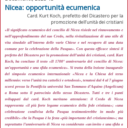
Nicea: opportunità ecumenica
Card. Kurt Koch, prefetto del Dicastero per la
promozione dell’unità dei cristiani
«Il significato ecumenico del concilio di Nicea risiede nel rinnovamento e
nell’approfondimento del suo Credo, nella rivitalizzazione di uno stile di
vita sinodale all’interno delle varie Chiese e nel recupero di una data
comune per la celebrazione della Pasqua»
. Con questa efficace sintesi il
prefetto del Dicastero per la promozione dell’unità dei cristiani, card. Kurt
Koch, ha concluso il testo «Il 1700° anniversario del concilio di Nicea:
un’opportunità e una sfida ecumenica». Si tratta della lezione inaugurale
del simposio ecumenico internazionale «Nicea e la Chiesa del terzo
millennio: verso l’unità tra cattolici e ortodossi», tenutosi dal 4 al 7 giugno
scorsi presso la Pontificia università San Tommaso d’Aquino (Angelicum)
a Roma sotto il patrocinio dello stesso Dicastero. Tutti e tre i punti
sviluppati dal card. Koch meritano attenzione: il Credo di Nicea
rappresenta
«il più forte legame ecumenico della fede cristiana»; «una
celebrazione condivisa della Pasqua testimonierebbe in modo più
credibile»
che la Pasqua è la festa
«più importante del cristianesimo»;
ma
soprattutto l’anniversario di Nicea va considerato
«un invito e una sfida a