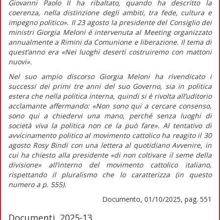
Giovanni Paolo II ha ribaltato, quando ha descritto la
coerenza, nella distinzione degli ambiti, tra fede, cultura e
impegno politico».
Il 23 agosto la presidente del Consiglio dei
ministri Giorgia Meloni è intervenuta al Meeting organizzato
annualmente a Rimini da Comunione e liberazione. Il tema di
quest’anno era «Nei luoghi deserti costruiremo con mattoni
nuovi».
Nel suo ampio discorso Giorgia Meloni ha rivendicato i
successi dei primi tre anni del suo Governo, sia in politica
estera che nella politica interna, quindi si è rivolta all’uditorio
acclamante affermando:
«Non sono qui a cercare consenso,
sono qui a chiedervi una mano, perché senza luoghi di
società viva la politica non ce la può fare».
Al tentativo di
avvicinamento politico al movimento cattolico ha reagito il 30
agosto Rosy Bindi con una lettera al quotidiano
Avvenire,
in
cui ha chiesto alla presidente
«di non coltivare il seme della
divisione»
all’interno del movimento cattolico italiano,
rispettando il pluralismo che lo caratterizza (in
questo
numero
a p. 555).
Documento, 01/10/2025, pag. 551
Documenti, 2025-13