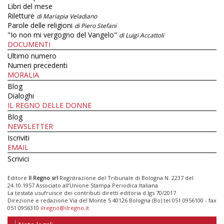
Libri del mese
Riletture
di Mariapia Veladiano
Parole delle religioni
di Piero Stefani
"Io non mi vergogno del Vangelo"
di Luigi Accattoli
DOCUMENTI
Ultimo numero
Numeri precedenti
MORALIA
Blog
Dialoghi
IL REGNO DELLE DONNE
Blog
NEWSLETTER
Iscriviti
EMAIL
Scrivici
Editore
Il Regno srl
Registrazione del Tribunale di Bologna N. 2237 del
24.10.1957 Associato all’Unione Stampa Periodica Italiana
La testata usufruisce dei contributi diretti editoria d.lgs 70/2017
Direzione e redazione Via del Monte 5 40126 Bologna (Bo) tel 051 0956100 - fax
051 0956310
ilregno@ilregno.it