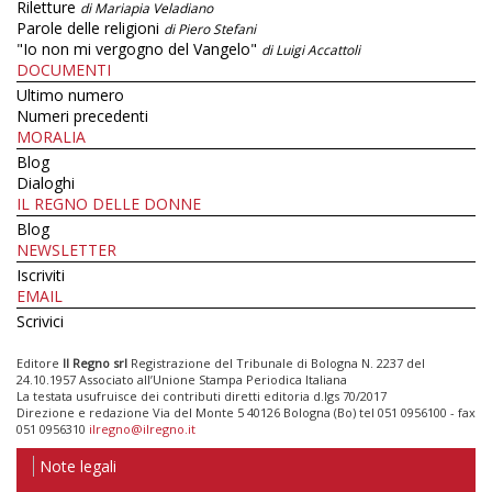
Riletture
di Mariapia Veladiano
Parole delle religioni
di Piero Stefani
"Io non mi vergogno del Vangelo"
di Luigi Accattoli
DOCUMENTI
Ultimo numero
Numeri precedenti
MORALIA
Blog
Dialoghi
IL REGNO DELLE DONNE
Blog
NEWSLETTER
Iscriviti
EMAIL
Scrivici
Editore
Il Regno srl
Registrazione del Tribunale di Bologna N. 2237 del
24.10.1957 Associato all’Unione Stampa Periodica Italiana
La testata usufruisce dei contributi diretti editoria d.lgs 70/2017
Direzione e redazione Via del Monte 5 40126 Bologna (Bo) tel 051 0956100 - fax
051 0956310
ilregno@ilregno.it
Note legali