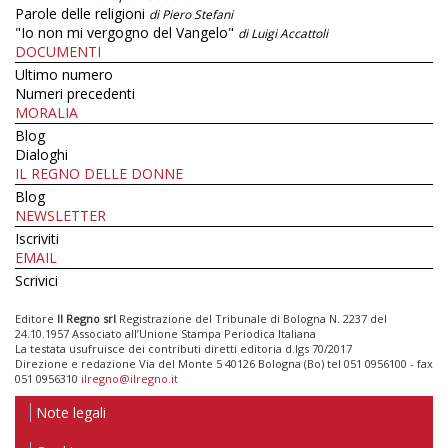
Parole delle religioni
di Piero Stefani
"Io non mi vergogno del Vangelo"
di Luigi Accattoli
DOCUMENTI
Ultimo numero
Numeri precedenti
MORALIA
Blog
Dialoghi
IL REGNO DELLE DONNE
Blog
NEWSLETTER
Iscriviti
EMAIL
Scrivici
Editore
Il Regno srl
Registrazione del Tribunale di Bologna N. 2237 del
24.10.1957 Associato all’Unione Stampa Periodica Italiana
La testata usufruisce dei contributi diretti editoria d.lgs 70/2017
Direzione e redazione Via del Monte 5 40126 Bologna (Bo) tel 051 0956100 - fax
051 0956310
ilregno@ilregno.it
Note legali