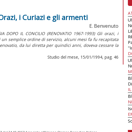
A
Orazi, i Curiazi e gli armenti
U
E. Benvenuto
N
Li
 DOPO IL CONCILIO (RENOVATIO 1967-1993) Gli orazi, i
Ri
un semplice ordine di servizio, alcuni mesi fa fu recapitata
Pa
Renovatio, da lui diretta per quindici anni, doveva cessare la
"I
D
Studio del mese, 15/01/1994, pag. 46
U
N
M
B
Di
I
B
N
Is
E
Sc