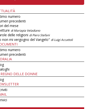
TTUALITÀ
ltimo numero
umeri precedenti
bri del mese
letture
di Mariapia Veladiano
role delle religioni
di Piero Stefani
o non mi vergogno del Vangelo"
di Luigi Accattoli
OCUMENTI
ltimo numero
umeri precedenti
ORALIA
log
aloghi
L REGNO DELLE DONNE
log
EWSLETTER
criviti
MAIL
rivici