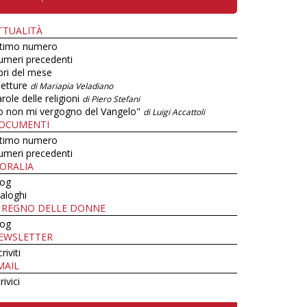
TTUALITÀ
ltimo numero
umeri precedenti
bri del mese
letture
di Mariapia Veladiano
role delle religioni
di Piero Stefani
o non mi vergogno del Vangelo"
di Luigi Accattoli
OCUMENTI
ltimo numero
umeri precedenti
ORALIA
log
aloghi
L REGNO DELLE DONNE
log
EWSLETTER
criviti
MAIL
rivici