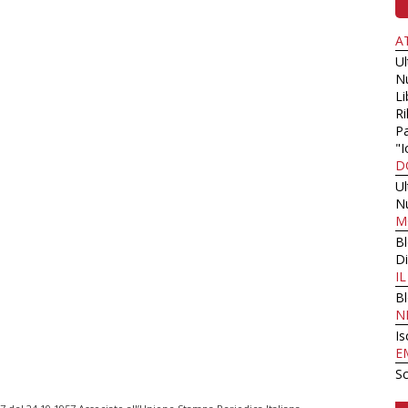
A
U
N
Li
Ri
Pa
"I
D
U
N
M
B
Di
I
B
N
Is
E
Sc