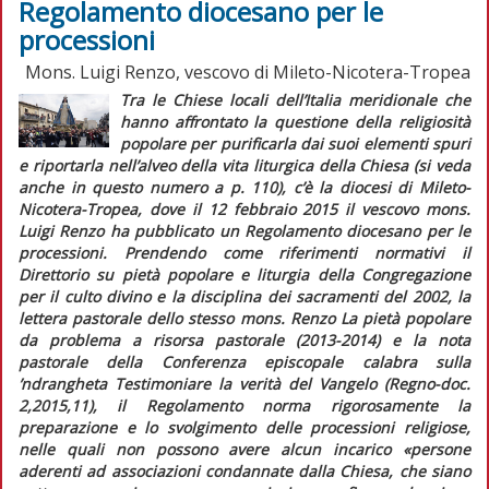
Regolamento diocesano per le
processioni
Mons. Luigi Renzo, vescovo di Mileto-Nicotera-Tropea
Tra le Chiese locali dell’Italia meridionale che
hanno affrontato la questione della religiosità
popolare per purificarla dai suoi elementi spuri
e riportarla nell’alveo della vita liturgica della Chiesa (si veda
anche in
questo numero
a p. 110), c’è la diocesi di Mileto-
Nicotera-Tropea, dove il 12 febbraio 2015 il vescovo mons.
Luigi Renzo ha pubblicato un
Regolamento diocesano per le
processioni.
Prendendo come riferimenti normativi il
Direttorio su pietà popolare e liturgia
della Congregazione
per il culto divino e la disciplina dei sacramenti del 2002, la
lettera pastorale dello stesso mons. Renzo
La pietà popolare
da problema a risorsa pastorale
(2013-2014) e la nota
pastorale della Conferenza episcopale calabra sulla
’ndrangheta
Testimoniare la verità del Vangelo
(
Regno-doc.
2,2015,11), il
Regolamento
norma rigorosamente la
preparazione e lo svolgimento delle processioni religiose,
nelle quali non possono avere alcun incarico
«persone
aderenti ad associazioni condannate dalla Chiesa, che siano