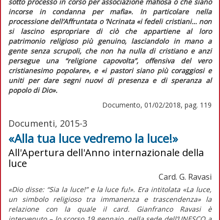
sotto processo in corso per associazione mafiosa o che siano
incorse in condanna per mafia».
In particolare nella
processione dell’Affruntata o ’Ncrinata
«i fedeli cristiani… non
si lascino espropriare di ciò che appartiene al loro
patrimonio religioso più genuino, lasciandolo in mano a
gente senza scrupoli, che non ha nulla di cristiano e anzi
persegue una “religione capovolta”, offensiva del vero
cristianesimo popolare»
, e
«i pastori siano più coraggiosi e
uniti per dare segni nuovi di presenza e di speranza al
popolo di Dio».
Documento, 01/02/2018, pag. 119
Documenti, 2015-3
«Alla tua luce vedremo la luce!»
All'Apertura dell'Anno internazionale della
luce
Card. G. Ravasi
«Dio disse: “Sia la luce!” e la luce fu!». Era intitolata «La luce,
un simbolo religioso tra immanenza e trascendenza» la
relazione con la quale il card. Gianfranco Ravasi è
intervenuto – lo scorso 19 gennaio, nella sede dell’UNESCO a