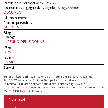
Parole delle religioni
di Piero Stefani
"Io non mi vergogno del Vangelo"
di Luigi Accattoli
DOCUMENTI
Ultimo numero
Numeri precedenti
MORALIA
Blog
Dialoghi
IL REGNO DELLE DONNE
Blog
NEWSLETTER
Iscriviti
EMAIL
Scrivici
Editore
Il Regno srl
Registrazione del Tribunale di Bologna N. 2237 del
24.10.1957 Associato all’Unione Stampa Periodica Italiana
La testata usufruisce dei contributi diretti editoria d.lgs 70/2017
Direzione e redazione Via del Monte 5 40126 Bologna (Bo) tel 051 0956100 - fax
051 0956310
ilregno@ilregno.it
Note legali