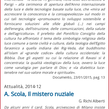
Parigi – alla cerimonia di apertura dell’Anno internazionale
della luce e delle tecnologie basate sulla luce, che «mira ad
accrescere la conoscenza e la consapevolezza» sul modo in
cui tali tecnologie «promuovano lo sviluppo sostenibile e
forniscano soluzioni alle sfide globali (...) nei campi
dell’energia, dell’istruzione, delle comunicazioni, della salute
e dell’agricoltura». Il prefetto del Pontificio Consiglio della
cultura ha affrontato il tema della simbologia religiosa della
luce comune a tante civiltà e culture, dalla teologia dell’Egitto
faraonico a quella indiana dei Rig-Veda, dal buddhismo
all'islam al «grande codice» della cultura occidentale: la
Bibbia. Due gli aspetti su cui la relazione di Ravasi si è
concentrata: la qualità «teologica» della luce, ovvero la luce
come «analogia per parlare di Dio»; e «la dialettica luce-
tenebre nel suo valore morale e spirituale».
Documento, 23/01/2015, pag. 13
Attualità, 2014-12
A. Scola, Il mistero nuziale
G. Richi Alberti
Da alcuni anni il card. Scola, arcivescovo di Milano insiste