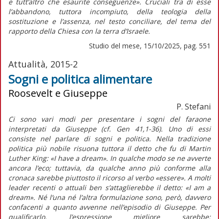
e tutt’altro che esaurite conseguenze». Cruciali tra di esse
l’abbandono, tuttora incompiuto, della teologia della
sostituzione e l’assenza, nel testo conciliare, del tema del
rapporto della Chiesa con la terra d’Israele.
Studio del mese, 15/10/2025, pag. 551
Attualità, 2015-2
Sogni e politica alimentare
Roosevelt e Giuseppe
P. Stefani
Ci sono vari modi per presentare i sogni del faraone
interpretati da Giuseppe (cf. Gen 41,1-36). Uno di essi
consiste nel parlare di sogni e politica. Nella tradizione
politica più nobile risuona tuttora il detto che fu di Martin
Luther King: «I have a dream». In qualche modo se ne avverte
ancora l’eco; tuttavia, da qualche anno più conforme alla
cronaca sarebbe piuttosto il ricorso al verbo «essere». A molti
leader recenti o attuali ben s’attaglierebbe il detto: «I am a
dream». Né l’una né l’altra formulazione sono, però, davvero
confacenti a quanto avvenne nell’episodio di Giuseppe. Per
qualificarlo, l’espressione migliore sarebbe: