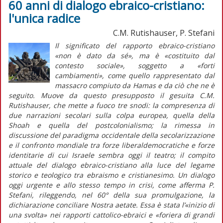
60 anni di dialogo ebraico-cristiano:
l'unica radice
C.M. Rutishauser, P. Stefani
Il significato del rapporto ebraico-cristiano
«non è dato da sé», ma è «costituito dal
contesto sociale», soggetto a «forti
cambiamenti», come quello rappresentato dal
massacro compiuto da Hamas e da ciò che ne è
seguito. Muove da questo presupposto il gesuita C.M.
Rutishauser, che mette a fuoco tre snodi: la compresenza di
due narrazioni secolari sulla colpa europea, quella della
Shoah
e quella del postcolonialismo; la rimessa in
discussione del paradigma occidentale della secolarizzazione
e il confronto mondiale tra forze liberaldemocratiche e forze
identitarie di cui Israele sembra oggi il teatro; il compito
attuale del dialogo ebraico-cristiano alla luce del legame
storico e teologico tra ebraismo e cristianesimo. Un dialogo
oggi urgente e allo stesso tempo in crisi, come afferma P.
Stefani, rileggendo, nel 60° della sua promulgazione, la
dichiarazione conciliare
Nostra aetate
. Essa è stata l’«inizio di
una svolta» nei rapporti cattolico-ebraici e «foriera di grandi