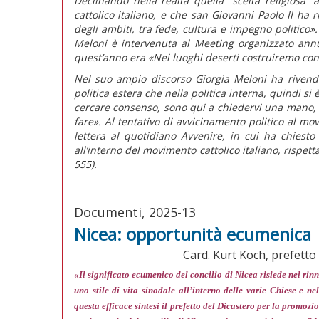
Declinando nella realtà quella “scelta religiosa”
cattolico italiano, e che san Giovanni Paolo II ha 
degli ambiti, tra fede, cultura e impegno politico».
Meloni è intervenuta al Meeting organizzato ann
quest’anno era «Nei luoghi deserti costruiremo con
Nel suo ampio discorso Giorgia Meloni ha rivendi
politica estera che nella politica interna, quindi si
cercare consenso, sono qui a chiedervi una mano, p
fare».
Al tentativo di avvicinamento politico al mo
lettera al quotidiano
Avvenire,
in cui ha chiesto
all’interno del movimento cattolico italiano, rispett
555).
Documenti, 2025-13
Nicea: opportunità ecumenica
Card. Kurt Koch, prefetto 
«Il significato ecumenico del concilio di Nicea risiede nel ri
uno stile di vita sinodale all’interno delle varie Chiese e 
questa efficace sintesi il prefetto del Dicastero per la promozio