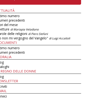
TTUALITÀ
ltimo numero
umeri precedenti
bri del mese
letture
di Mariapia Veladiano
role delle religioni
di Piero Stefani
o non mi vergogno del Vangelo"
di Luigi Accattoli
OCUMENTI
ltimo numero
umeri precedenti
ORALIA
log
aloghi
L REGNO DELLE DONNE
log
EWSLETTER
criviti
MAIL
rivici