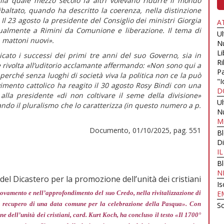
 alla quale mezzo secolo fa altri volevano ridurre il mondo
ribaltato, quando ha descritto la coerenza, nella distinzione
Il 23 agosto la presidente del Consiglio dei ministri Giorgia
A
ualmente a Rimini da Comunione e liberazione. Il tema di
U
 mattoni nuovi».
N
Li
cato i successi dei primi tre anni del suo Governo, sia in
Ri
 è rivolta all’uditorio acclamante affermando:
«Non sono qui a
Pa
erché senza luoghi di società viva la politica non ce la può
"I
vimento cattolico ha reagito il 30 agosto Rosy Bindi con una
D
 alla presidente
«di non coltivare il seme della divisione»
U
ando il pluralismo che lo caratterizza (in
questo numero
a p.
N
M
Documento, 01/10/2025, pag. 551
B
Di
I
B
N
del Dicastero per la promozione dell’unità dei cristiani
Is
nnovamento e nell’approfondimento del suo Credo, nella rivitalizzazione di
E
nel recupero di una data comune per la celebrazione della Pasqua»
. Con
Sc
ne dell’unità dei cristiani, card. Kurt Koch, ha concluso il testo «Il 1700°