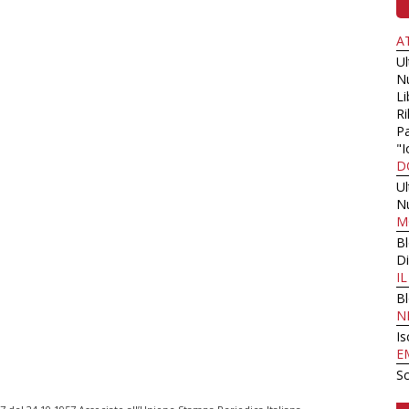
A
U
N
Li
Ri
Pa
"I
D
U
N
M
B
Di
I
B
N
Is
E
Sc