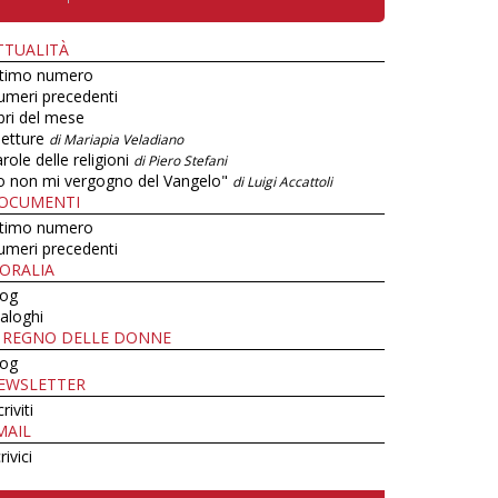
TTUALITÀ
ltimo numero
umeri precedenti
bri del mese
letture
di Mariapia Veladiano
role delle religioni
di Piero Stefani
o non mi vergogno del Vangelo"
di Luigi Accattoli
OCUMENTI
ltimo numero
umeri precedenti
ORALIA
log
aloghi
L REGNO DELLE DONNE
log
EWSLETTER
criviti
MAIL
rivici