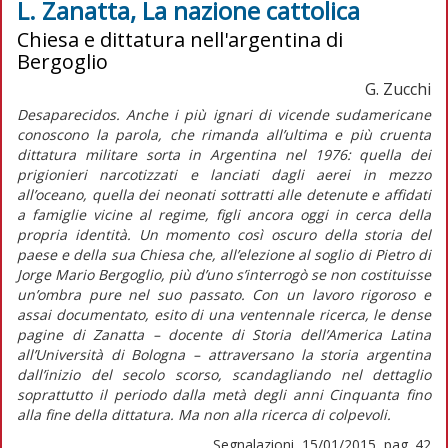
L. Zanatta, La nazione cattolica
Chiesa e dittatura nell'argentina di
Bergoglio
G. Zucchi
Desaparecidos. Anche i più ignari di vicende sudamericane
conoscono la parola, che rimanda all’ultima e più cruenta
dittatura militare sorta in Argentina nel 1976: quella dei
prigionieri narcotizzati e lanciati dagli aerei in mezzo
all’oceano, quella dei neonati sottratti alle detenute e affidati
a famiglie vicine al regime, figli ancora oggi in cerca della
propria identità. Un momento così oscuro della storia del
paese e della sua Chiesa che, all’elezione al soglio di Pietro di
Jorge Mario Bergoglio, più d’uno s’interrogò se non costituisse
un’ombra pure nel suo passato. Con un lavoro rigoroso e
assai documentato, esito di una ventennale ricerca, le dense
pagine di Zanatta – docente di Storia dell’America Latina
all’Università di Bologna – attraversano la storia argentina
dall’inizio del secolo scorso, scandagliando nel dettaglio
soprattutto il periodo dalla metà degli anni Cinquanta fino
alla fine della dittatura. Ma non alla ricerca di colpevoli.
Segnalazioni, 15/01/2015, pag. 42