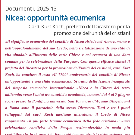
Documenti, 2025-13
Nicea: opportunità ecumenica
Card. Kurt Koch, prefetto del Dicastero per la
promozione dell’unità dei cristiani
«Il significato ecumenico del concilio di Nicea risiede nel rinnovamento e
nell’approfondimento del suo Credo, nella rivitalizzazione di uno stile di
vita sinodale all’interno delle varie Chiese e nel recupero di una data
comune per la celebrazione della Pasqua»
. Con questa efficace sintesi il
prefetto del Dicastero per la promozione dell’unità dei cristiani, card. Kurt
Koch, ha concluso il testo «Il 1700° anniversario del concilio di Nicea:
un’opportunità e una sfida ecumenica». Si tratta della lezione inaugurale
del simposio ecumenico internazionale «Nicea e la Chiesa del terzo
millennio: verso l’unità tra cattolici e ortodossi», tenutosi dal 4 al 7 giugno
scorsi presso la Pontificia università San Tommaso d’Aquino (Angelicum)
a Roma sotto il patrocinio dello stesso Dicastero. Tutti e tre i punti
sviluppati dal card. Koch meritano attenzione: il Credo di Nicea
rappresenta
«il più forte legame ecumenico della fede cristiana»; «una
celebrazione condivisa della Pasqua testimonierebbe in modo più
credibile»
che la Pasqua è la festa
«più importante del cristianesimo»;
ma