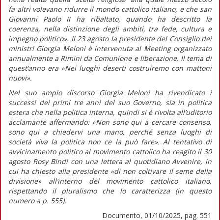
fa altri volevano ridurre il mondo cattolico italiano, e che san
Giovanni Paolo II ha ribaltato, quando ha descritto la
coerenza, nella distinzione degli ambiti, tra fede, cultura e
impegno politico».
Il 23 agosto la presidente del Consiglio dei
ministri Giorgia Meloni è intervenuta al Meeting organizzato
annualmente a Rimini da Comunione e liberazione. Il tema di
quest’anno era «Nei luoghi deserti costruiremo con mattoni
nuovi».
Nel suo ampio discorso Giorgia Meloni ha rivendicato i
successi dei primi tre anni del suo Governo, sia in politica
estera che nella politica interna, quindi si è rivolta all’uditorio
acclamante affermando:
«Non sono qui a cercare consenso,
sono qui a chiedervi una mano, perché senza luoghi di
società viva la politica non ce la può fare».
Al tentativo di
avvicinamento politico al movimento cattolico ha reagito il 30
agosto Rosy Bindi con una lettera al quotidiano
Avvenire,
in
cui ha chiesto alla presidente
«di non coltivare il seme della
divisione»
all’interno del movimento cattolico italiano,
rispettando il pluralismo che lo caratterizza (in
questo
numero
a p. 555).
Documento, 01/10/2025, pag. 551