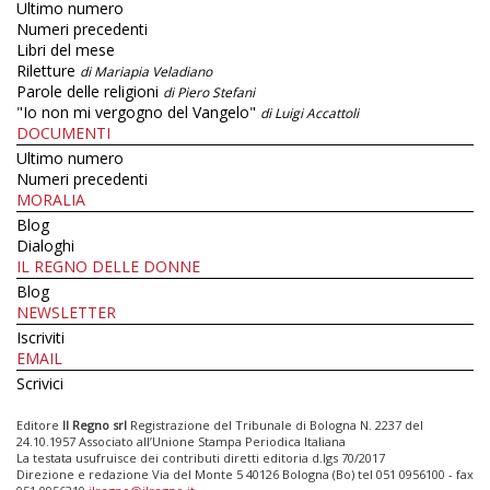
Ultimo numero
Numeri precedenti
Libri del mese
Riletture
di Mariapia Veladiano
Parole delle religioni
di Piero Stefani
"Io non mi vergogno del Vangelo"
di Luigi Accattoli
DOCUMENTI
Ultimo numero
Numeri precedenti
MORALIA
Blog
Dialoghi
IL REGNO DELLE DONNE
Blog
NEWSLETTER
Iscriviti
EMAIL
Scrivici
Editore
Il Regno srl
Registrazione del Tribunale di Bologna N. 2237 del
24.10.1957 Associato all’Unione Stampa Periodica Italiana
La testata usufruisce dei contributi diretti editoria d.lgs 70/2017
Direzione e redazione Via del Monte 5 40126 Bologna (Bo) tel 051 0956100 - fax