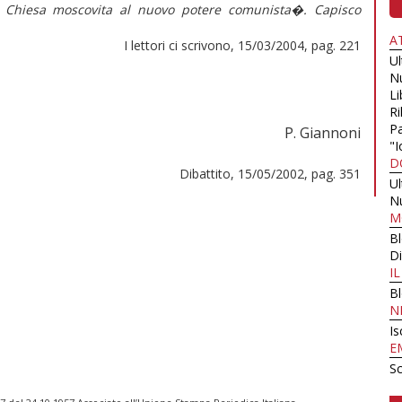
a Chiesa moscovita al nuovo potere comunista�. Capisco
A
I lettori ci scrivono, 15/03/2004, pag. 221
U
N
Li
Ri
Pa
P. Giannoni
"I
D
Dibattito, 15/05/2002, pag. 351
U
N
M
B
Di
I
B
N
Is
E
Sc