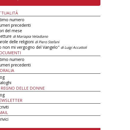
TTUALITÀ
ltimo numero
umeri precedenti
bri del mese
letture
di Mariapia Veladiano
role delle religioni
di Piero Stefani
o non mi vergogno del Vangelo"
di Luigi Accattoli
OCUMENTI
ltimo numero
umeri precedenti
ORALIA
log
aloghi
L REGNO DELLE DONNE
log
EWSLETTER
criviti
MAIL
rivici