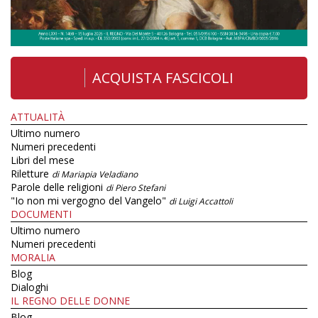
ACQUISTA FASCICOLI
ATTUALITÀ
Ultimo numero
Numeri precedenti
Libri del mese
Riletture
di Mariapia Veladiano
Parole delle religioni
di Piero Stefani
"Io non mi vergogno del Vangelo"
di Luigi Accattoli
DOCUMENTI
Ultimo numero
Numeri precedenti
MORALIA
Blog
Dialoghi
IL REGNO DELLE DONNE
Blog