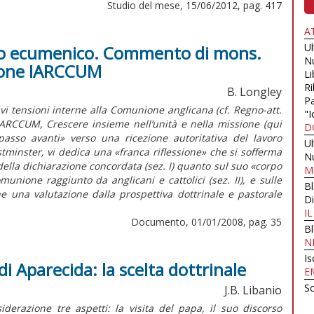
Studio del mese, 15/06/2012, pag. 417
A
U
o ecumenico. Commento di mons.
N
zione IARCCUM
Li
Ri
B. Longley
Pa
avi tensioni interne alla Comunione anglicana (cf. Regno-att.
"I
IARCCUM, Crescere insieme nell’unità e nella missione (qui
D
passo avanti» verso una ricezione autoritativa del lavoro
U
tminster, vi dedica una «franca riflessione» che si sofferma
N
della dichiarazione concordata (sez. I) quanto sul suo «corpo
M
unione raggiunto da anglicani e cattolici (sez. II), e sulle
B
ne una valutazione dalla prospettiva dottrinale e pastorale
Di
I
Documento, 01/01/2008, pag. 35
B
N
Is
i Aparecida: la scelta dottrinale
E
Sc
J.B. Libanio
iderazione tre aspetti: la visita del papa, il suo discorso