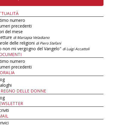
TTUALITÀ
ltimo numero
umeri precedenti
bri del mese
letture
di Mariapia Veladiano
role delle religioni
di Piero Stefani
o non mi vergogno del Vangelo"
di Luigi Accattoli
OCUMENTI
ltimo numero
umeri precedenti
ORALIA
log
aloghi
L REGNO DELLE DONNE
log
EWSLETTER
criviti
MAIL
rivici