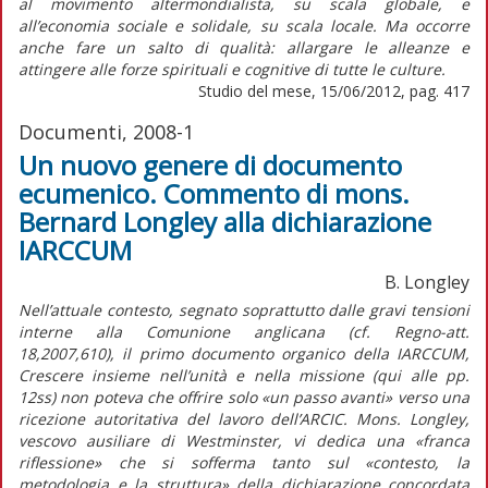
al movimento altermondialista, su scala globale, e
all’economia sociale e solidale, su scala locale. Ma occorre
anche fare un salto di qualità: allargare le alleanze e
attingere alle forze spirituali e cognitive di tutte le culture.
Studio del mese, 15/06/2012, pag. 417
Documenti, 2008-1
Un nuovo genere di documento
ecumenico. Commento di mons.
Bernard Longley alla dichiarazione
IARCCUM
B. Longley
Nell’attuale contesto, segnato soprattutto dalle gravi tensioni
interne alla Comunione anglicana (cf. Regno-att.
18,2007,610), il primo documento organico della IARCCUM,
Crescere insieme nell’unità e nella missione (qui alle pp.
12ss) non poteva che offrire solo «un passo avanti» verso una
ricezione autoritativa del lavoro dell’ARCIC. Mons. Longley,
vescovo ausiliare di Westminster, vi dedica una «franca
riflessione» che si sofferma tanto sul «contesto, la
metodologia e la struttura» della dichiarazione concordata