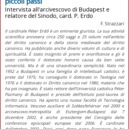
piccoli passi
Intervista all'arcivescovo di Budapest e
relatore del Sinodo, card. P. Erdo
F. Strazzari
Il cardinale Péter Erdő è un eminente giurista. La sua attività
scientifica annovera circa 250 saggi e 25 volumi nell’ambito
del diritto canonico e della storia medievale del diritto
canonico. Ha pubblicato anche diversi volumi di cultura e di
spiritualità. È stato insignito di premi e onorificenze e gli è
stato conferito il dottorato honoris causa da ben sette
università. Ma è di una straordinaria semplicità. Nato nel
1952 a Budapest in una famiglia di intellettuali cattolici, è
prete dal 1975; ha conseguito il dottorato in Teologia nel
1976 e il dottorato in Diritto canonico nel 1980, materie che
ha poi insegnato. È stato rettore dell’Università cattolica Péter
Pazmany di Budapest e preside dell’Istituto post-laurea di
diritto canonico. Ha aperto una nuova facoltà di Tecnologia
informatica. Vescovo ausiliare di Székesfehérvar nel 2000 e
arcivescovo-metropolita di Esztergom-Budapest dal 7
dicembre 2002, è anche presidente del Consiglio delle
conferenze episcopali europee dal 2006. È cardinale
dall’ottobre 2003. Dieci anni dopo papa Francesco lo ha