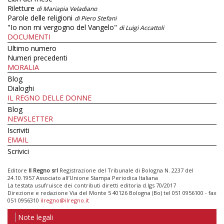
Riletture
di Mariapia Veladiano
Parole delle religioni
di Piero Stefani
"Io non mi vergogno del Vangelo"
di Luigi Accattoli
DOCUMENTI
Ultimo numero
Numeri precedenti
MORALIA
Blog
Dialoghi
IL REGNO DELLE DONNE
Blog
NEWSLETTER
Iscriviti
EMAIL
Scrivici
Editore
Il Regno srl
Registrazione del Tribunale di Bologna N. 2237 del
24.10.1957 Associato all’Unione Stampa Periodica Italiana
La testata usufruisce dei contributi diretti editoria d.lgs 70/2017
Direzione e redazione Via del Monte 5 40126 Bologna (Bo) tel 051 0956100 - fax
051 0956310
ilregno@ilregno.it
Note legali